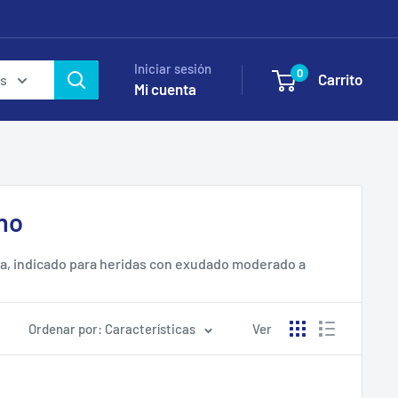
Iniciar sesión
0
Carrito
as
Mi cuenta
no
ana, indicado para heridas con exudado moderado a
a antimicrobiana de amplio espectro. Stock permanente
Ordenar por: Características
Ver