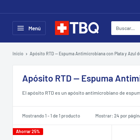
Ir
directamente
al
tubotiquin.cl
Menú
contenido
Inicio
Apósito RTD — Espuma Antimicrobiana con Plata y Azul d
Apósito RTD — Espuma Antimic
El apósito RTD es un apósito antimicrobiano de espum
severo. Fabricado por Keneric Healthcare (USA), abso
en Santiago y despacho mismo día RM con factura elec
Mostrando 1 - 1 de 1 producto
Mostrar: 24 por págin
Ahorrar 25%
Apósitos RTD disponibles en TuB