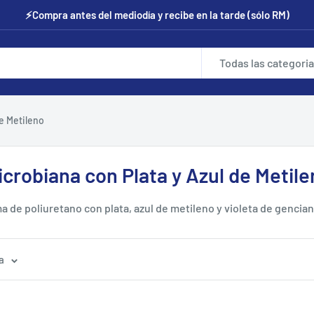
⚡Compra antes del mediodía y recibe en la tarde (sólo RM)
Todas las categori
e Metileno
robiana con Plata y Azul de Metile
a de poliuretano con plata, azul de metileno y violeta de genci
rbe hasta 15 veces su peso, reduce el biofilm y ofrece cobertur
trónica.
a
otiquín