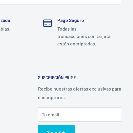
izada
Pago Seguro
mbias.
Todas las
transacciones con tarjeta
tensiva + acción antimicrobiana de amplio espectro
.
están encriptadas.
 un mecanismo físico sin agentes químicos
a liberada al medio. RTD, Cutimed Sorbact y Aquacel Ag
po de herida, nivel de exudado y duración esperada del
SUSCRIPCIÓN PRIME
Recibe nuestras ofertas exclusivas para
suscriptores.
s stock permanente del formato 10×10 cm en bodega
Tu email
s confirmados antes de las 14:00, y envío 24–72 horas
municipalidades, ChileCompra) puede solicitar una
Suscribir