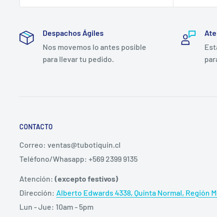
otros patógenos comunes de heridas crónicas.
Despachos Ágiles
Ate
¿Cuándo usar RTD en lugar de Cu
Nos movemos lo antes posible
Est
para llevar tu pedido.
par
El RTD se elige cuando la herida tiene
exudado moderad
Cutimed Sorbact (DACC) es más apropiado en heridas 
(embarazo, pediatría). Aquacel Ag es la opción cuando
no son intercambiables: cada uno tiene un perfil clínic
tratamiento.
CONTACTO
Correo: ventas@tubotiquin.cl
¿Dónde comprar apósito RTD en 
Teléfono/Whasapp: +569 2399 9135
CORVEL SPA (TuBotiquín.cl) es distribuidor autoriza
Atención:
(excepto festivos)
propia en Alberto Edwards 4338, Quinta Normal, Santi
Dirección:
Alberto Edwards 4338, Quinta Normal, Región Me
al resto de Chile. Emitimos factura electrónica y bole
Lun - Jue: 10am - 5pm