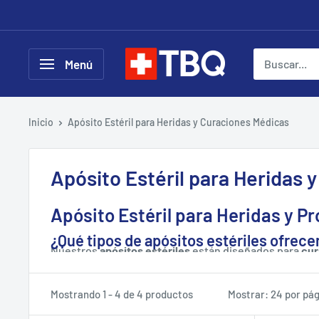
Ir
directamente
al
tubotiquin.cl
Menú
contenido
Inicio
Apósito Estéril para Heridas y Curaciones Médicas
Apósito Estéril para Heridas 
Apósito Estéril para Heridas y P
¿Qué tipos de apósitos estériles ofrece
Nuestros
apósitos estériles
están diseñados para
cur
estériles, están listos para usar y ayudan a prevenir i
Ofrecemos apósitos de gasa tejida con algodón, apósi
Mostrando 1 - 4 de 4 productos
Mostrar: 24 por pá
estéril para curaciones seguras.
Ofrecemos diversas opciones para necesidades clínica
¿Qué es un apósito tipo ABD Pad?