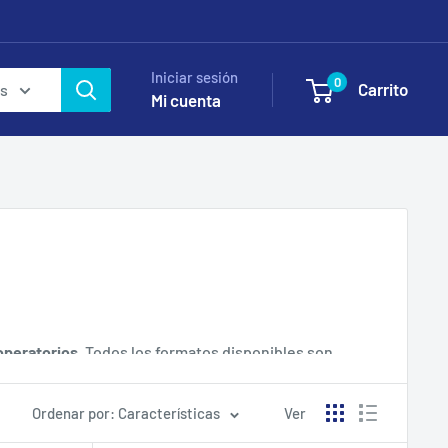
Iniciar sesión
0
Carrito
as
Mi cuenta
operatorios
. Todos los formatos disponibles son
, 10x20 y 20x25 cm. Todos vienen en presentación
Ordenar por: Características
Ver