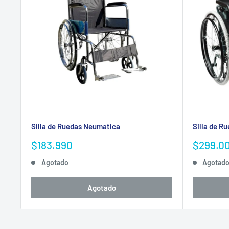
Silla de Ruedas Neumatica
Silla de R
Precio
Precio
$183.990
$299.0
de
de
Agotado
Agotad
venta
venta
Agotado