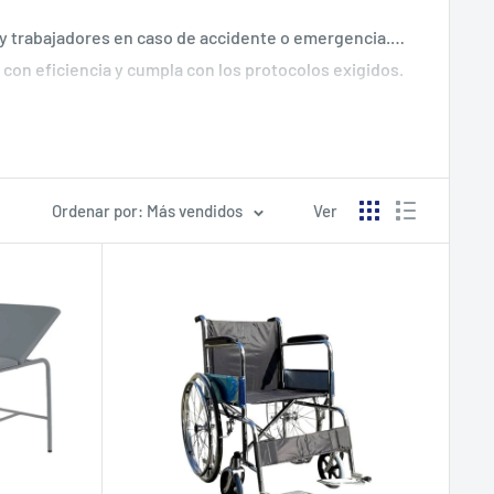
y trabajadores en caso de accidente o emergencia.
 con eficiencia y cumpla con los protocolos exigidos.
Ordenar por: Más vendidos
Ver
ugar de trabajo. Además, la
Ley 21.012 (art. 184 bis)
liario clínico
es parte esencial de este cumplimiento,
le, garantizando calidad y respaldo normativo.