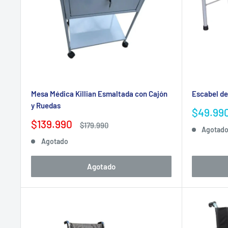
Sí. En
Tubotiquin
ofrecemos
condiciones especiales 
Explora también nuestra
colección principal de Boti
tu mobiliario clínico.
Mesa Médica Killian Esmaltada con Cajón
Escabel de
y Ruedas
Precio
$49.99
de
Precio
$139.990
Precio
$179.990
Agotad
venta
de
habitual
Agotado
venta
Agotado