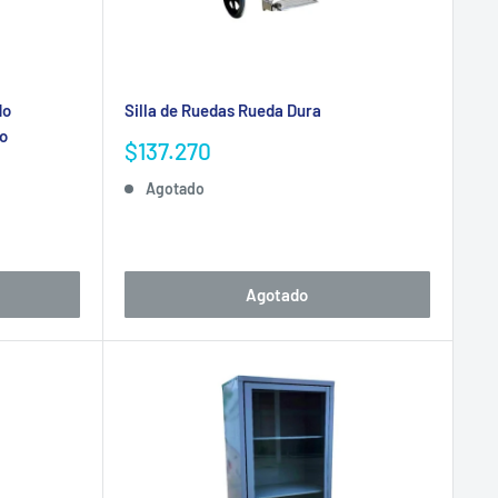
do
Silla de Ruedas Rueda Dura
ro
Precio
$137.270
de
Agotado
venta
 carro de curación
y equipos de refrigeración para
Agotado
nizaciones con enfermerías internas o alto riesgo