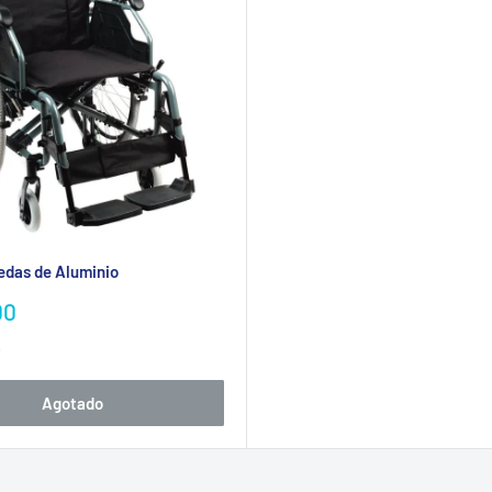
uedas de Aluminio
00
o
Agotado