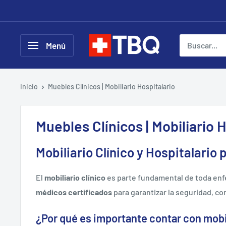
Ir
directamente
al
tubotiquin.cl
Menú
contenido
Inicio
Muebles Clínicos | Mobiliario Hospitalario
Muebles Clínicos | Mobiliario 
Mobiliario Clínico y Hospitalari
El
mobiliario clínico
es parte fundamental de toda enfe
médicos certificados
para garantizar la seguridad, c
¿Por qué es importante contar con mobil