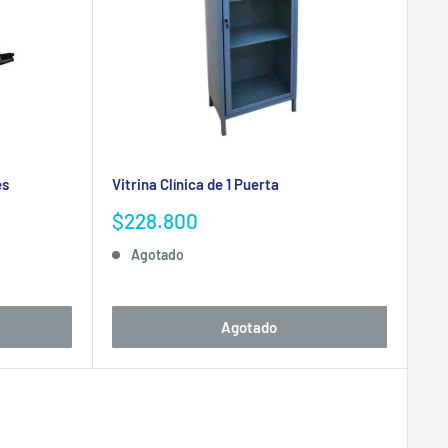
mpra por volumen.
médicos y equipos de emergencia para complementar
es
Vitrina Clínica de 1 Puerta
Precio
$228.800
de
Agotado
venta
Agotado