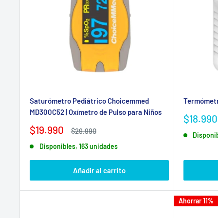
Saturómetro Pediátrico Choicemmed
Termómetro
MD300C52 | Oxímetro de Pulso para Niños
Precio
$18.990
de
Precio
$19.990
Precio
$29.990
Disponi
venta
de
habitual
Disponibles, 163 unidades
venta
Añadir al carrito
Ahorrar 11%