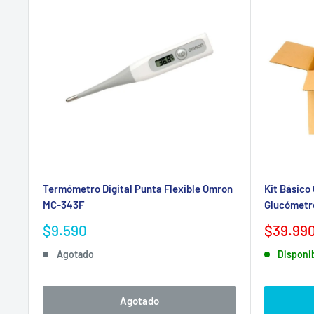
Termómetro Digital Punta Flexible Omron
Kit Básico
MC-343F
Glucómetro
Precio
Precio
$9.590
$39.99
de
de
Agotado
Disponib
venta
venta
Agotado