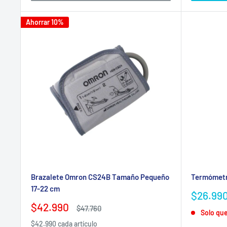
Ahorrar 10%
Brazalete Omron CS24B Tamaño Pequeño
Termómetro
17-22 cm
Precio
$26.99
de
Precio
$42.990
Precio
$47.760
Solo qu
venta
de
habitual
$42.990 cada artículo