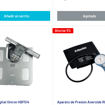
venta
Añadir al carrito
Agotado
Ahorrar 5%
gital Omron HBF514
Aparato de Presión Aneroide R