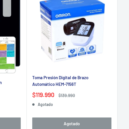
Toma Presión Digital de Brazo
n
Automático HEM-7156T
Precio
$119.990
Precio
$139.990
de
habitual
Agotado
venta
Agotado