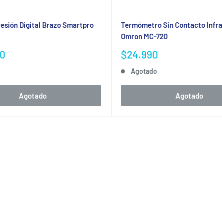
esión Digital Brazo Smartpro
Termómetro Sin Contacto Infra
Omron MC-720
Precio
90
$24.990
de
o
Agotado
venta
Agotado
Agotado