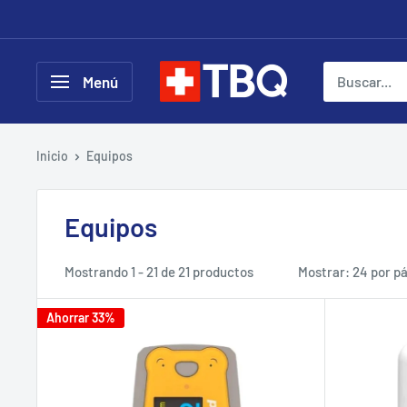
Ir
directamente
al
tubotiquin.cl
Menú
contenido
Inicio
Equipos
Equipos
Mostrando 1 - 21 de 21 productos
Mostrar: 24 por p
Ahorrar 33%