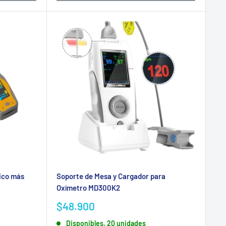
ico más
Soporte de Mesa y Cargador para
Oxímetro MD300K2
Precio
$48.900
de
Disponibles, 20 unidades