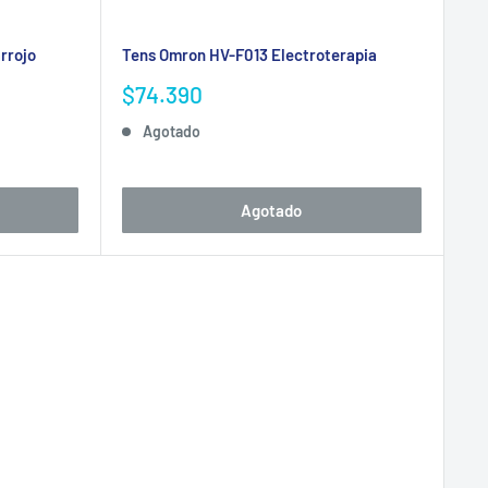
rrojo
Tens Omron HV-F013 Electroterapia
Precio
$74.390
de
Agotado
venta
Agotado