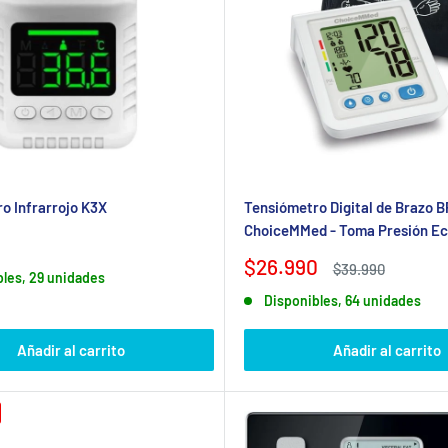
 Infrarrojo K3X
Tensiómetro Digital de Brazo B
ChoiceMMed - Toma Presión E
Precio
$26.990
Precio
$39.990
bles, 29 unidades
de
habitual
Disponibles, 64 unidades
venta
Añadir al carrito
Añadir al carrito