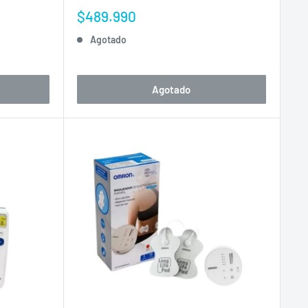
Precio
$489.990
de
Agotado
venta
Agotado