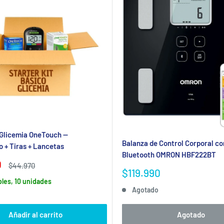
 Glicemia OneTouch —
Balanza de Control Corporal co
 + Tiras + Lancetas
Bluetooth OMRON HBF222BT
0
Precio
$44.970
Precio
$119.990
habitual
de
les, 10 unidades
Agotado
venta
Añadir al carrito
Agotado