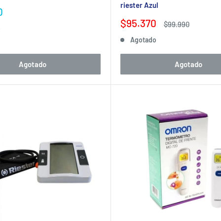
riester Azul
0
Precio
$95.370
Precio
$99.990
o
de
habitual
Agotado
venta
Agotado
Agotado