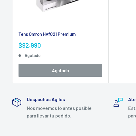
Tens Omron Hvf021 Premium
Precio
$92.990
de
Agotado
venta
Agotado
Despachos Ágiles
Ate
Nos movemos lo antes posible
Est
para llevar tu pedido.
par