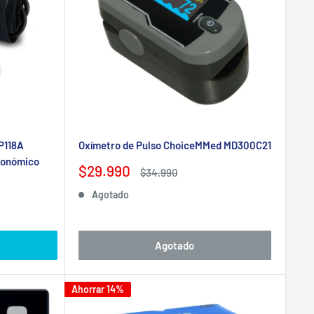
P118A
Oxímetro de Pulso ChoiceMMed MD300C21
conómico
Precio
$29.990
Precio
$34.990
de
habitual
Agotado
venta
Agotado
Ahorrar 14%