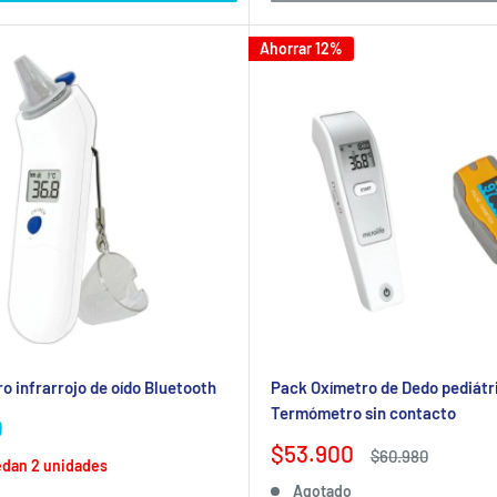
Ahorrar 12%
 infrarrojo de oído Bluetooth
Pack Oxímetro de Dedo pediátr
Termómetro sin contacto
0
Precio
$53.900
Precio
$60.980
edan 2 unidades
de
habitual
Agotado