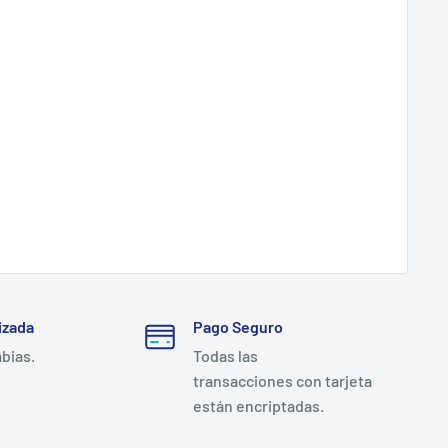
izada
Pago Seguro
mbias.
Todas las
transacciones con tarjeta
están encriptadas.