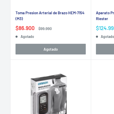
Toma Presion Arterial de Brazo HEM-7154
Aparato Pr
(M3)
Riester
Precio
Precio
$86.900
$124.9
Precio
$99.990
de
habitual
de
Agotado
Agotad
venta
venta
Agotado