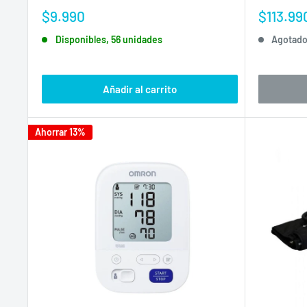
Precio
Precio
$9.990
$113.99
de
de
Disponibles, 56 unidades
Agotad
venta
venta
Añadir al carrito
Ahorrar 13%