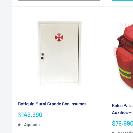
Botiquin Mural Grande Con Insumos
Bolso Para
Auxilios — 
Precio
$149.990
de
Precio
$79.99
Agotado
venta
de