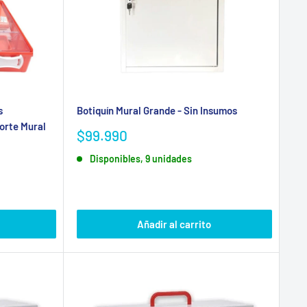
guran que tu empresa cumpla y proteja a sus
sumos médicos especializados.
s
Botiquín Mural Grande - Sin Insumos
orte Mural
Precio
$99.990
de
Disponibles, 9 unidades
venta
Añadir al carrito