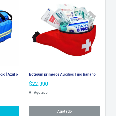
ío | Azul o
Botiquin primeros Auxilios Tipo Banano
Precio
$22.990
de
Agotado
venta
Agotado