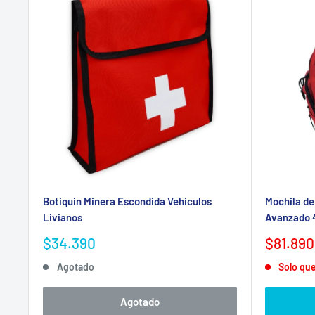
Botiquin Minera Escondida Vehiculos
Mochila de
Livianos
Avanzado 4
Precio
Precio
$34.390
$81.890
de
de
Agotado
Solo qu
venta
venta
Agotado