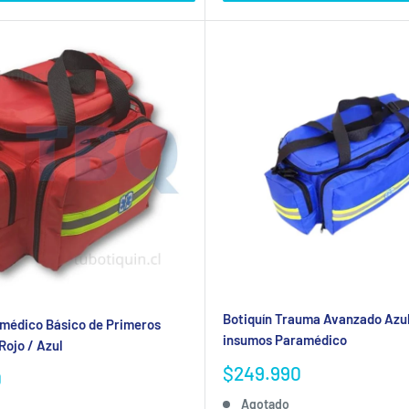
Botiquín Trauma Avanzado Azu
médico Básico de Primeros
insumos Paramédico
Rojo / Azul
Precio
$249.990
0
de
Agotado