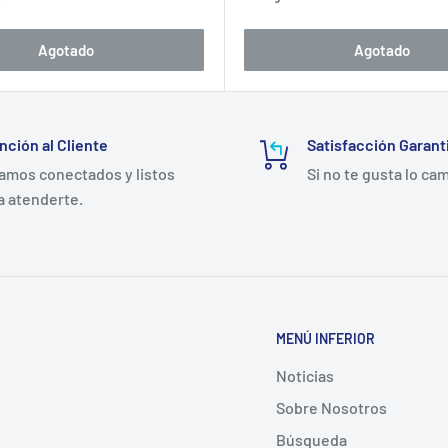
venta
o
Agotado
Agotado
nción al Cliente
Satisfacción Garant
amos conectados y listos
Si no te gusta lo ca
a atenderte.
MENÚ INFERIOR
Noticias
Sobre Nosotros
Búsqueda