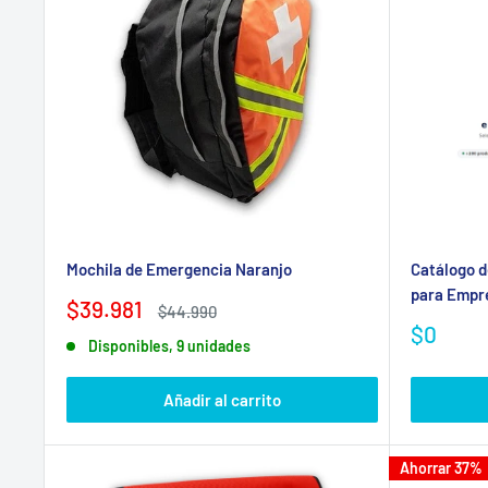
Mochila de Emergencia Naranjo
Catálogo d
para Empre
Precio
$39.981
Precio
$44.990
de
habitual
Precio
$0
Disponibles, 9 unidades
venta
de
venta
Añadir al carrito
Ahorrar 37%