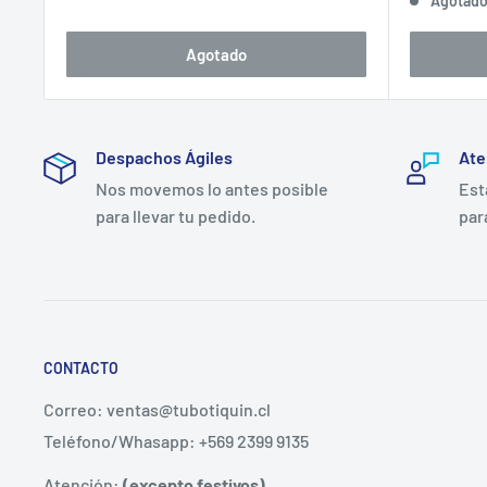
Agotad
venta
Agotado
Despachos Ágiles
Ate
Nos movemos lo antes posible
Est
para llevar tu pedido.
par
CONTACTO
Correo: ventas@tubotiquin.cl
Teléfono/Whasapp: +569 2399 9135
Atención:
(excepto festivos)