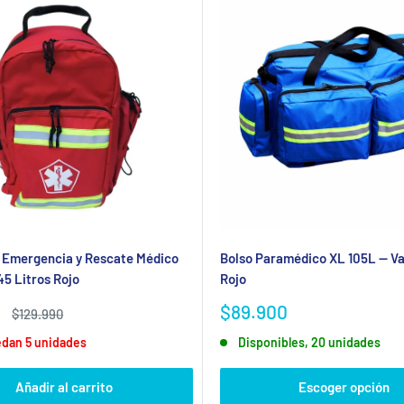
 Emergencia y Rescate Médico
Bolso Paramédico XL 105L — Vac
5 Litros Rojo
Rojo
Precio
$89.900
Precio
$129.990
habitual
de
edan 5 unidades
Disponibles, 20 unidades
venta
Añadir al carrito
Escoger opción