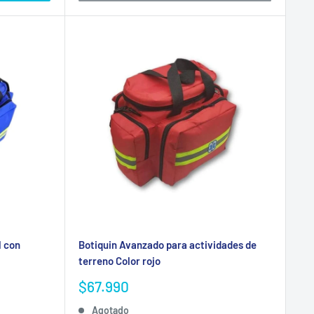
l con
Botiquin Avanzado para actividades de
terreno Color rojo
Precio
$67.990
de
Agotado