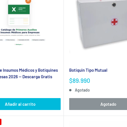
e Insumos Médicos y Botiquines
Botiquin Tipo Mutual
sas 2026 — Descarga Gratis
Precio
$89.990
de
Agotado
venta
Añadir al carrito
Agotado