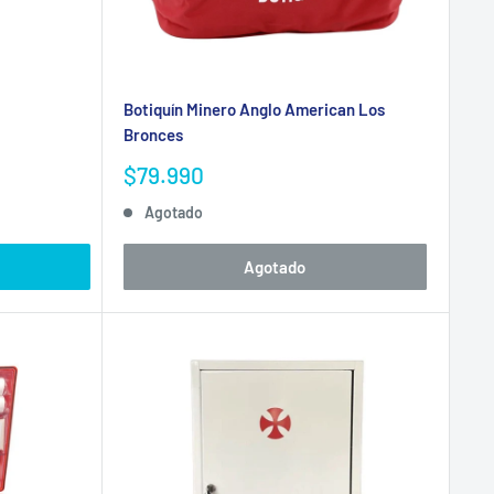
Botiquín Minero Anglo American Los
Bronces
Precio
$79.990
de
Agotado
venta
ando atención inmediata en emergencias.
Agotado
e vencimiento.