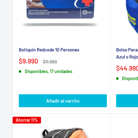
Sí. La falta de implementación puede derivar en sanc
trabajadores.
Si necesitas más opciones, visita nuestra
colección c
Botiquin Redcode 10 Personas
Bolso Para
Azul o Roj
Precio
$9.990
Precio
$11.990
de
habitual
Precio
$44.99
Disponibles, 17 unidades
venta
de
Disponi
venta
Añadir al carrito
Ahorrar 11%