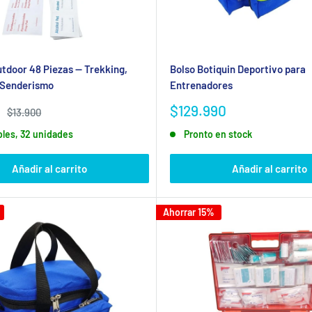
el Trabajo y legislación vigente.
iquín adecuado según tu rubro y número de trabajadores.
 hospitalario.
utdoor 48 Piezas — Trekking,
Bolso Botiquin Deportivo para
 Senderismo
Entrenadores
Precio
$129.990
Precio
$13.900
habitual
de
 RESPECTO A LOS BOTIQUINES?
bles, 32 unidades
Pronto en stock
venta
otiquines de primeros auxilios
accesibles y completos, garantiz
Añadir al carrito
Añadir al carrito
S?
Ahorrar 15%
os como gasas, antisépticos o frío instantáneo tienen fecha d