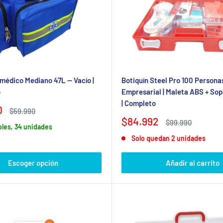
iones durante fiscalizaciones. Nuestros
botiquines normados
ase
ompleta de Botiquines y Emergencias
con mochilas, bolsos e in
médico Mediano 47L — Vacío |
Botiquín Steel Pro 100 Persona
o
Empresarial | Maleta ABS + Sop
| Completo
0
Precio
$59.990
habitual
Precio
$84.992
Precio
$99.990
bles, 34 unidades
de
habitual
Solo quedan 2 unidades
venta
Escoger opción
Añadir al carrito