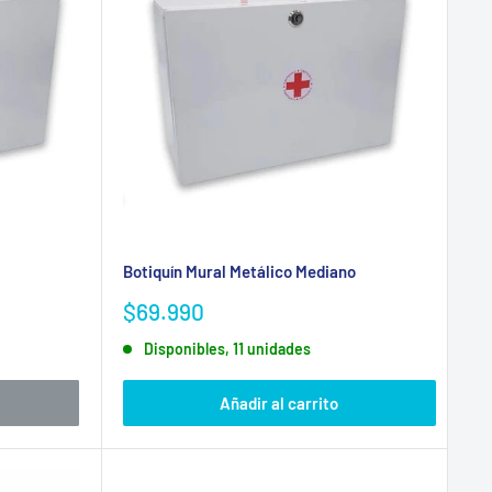
Botiquín Mural Metálico Mediano
Precio
$69.990
de
Disponibles, 11 unidades
venta
Añadir al carrito