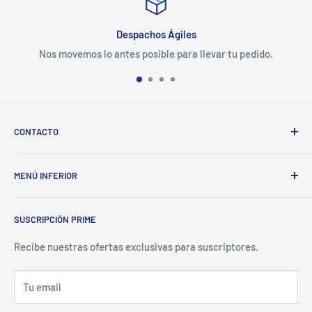
Despachos Ágiles
Nos movemos lo antes posible para llevar tu pedido.
CONTACTO
Correo: ventas@tubotiquin.cl
MENÚ INFERIOR
Teléfono/Whasapp: +569 2399 9135
Noticias
Atención:
(excepto festivos)
SUSCRIPCIÓN PRIME
Sobre Nosotros
Dirección:
Alberto Edwards 4338, Quinta Normal, Región
Metropolitana, Chile
Búsqueda
Recibe nuestras ofertas exclusivas para suscriptores.
Lun - Jue: 10am - 5pm
Política de Envíos
Vie: 10am - 4pm
Tu email
Devoluciones y Cambios
Términos del Servicio