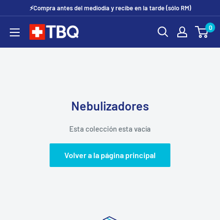
Ir
⚡Compra antes del mediodía y recibe en la tarde (sólo RM)
directamente
0
tubotiquin.cl
al
contenido
Nebulizadores
Esta colección esta vacía
Volver a la página principal