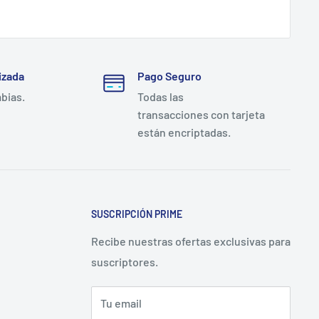
dical están disponibles con stock permanente en
de la Región Metropolitana. Para clínicas, centros de
izada
Pago Seguro
mbias.
Todas las
transacciones con tarjeta
están encriptadas.
SUSCRIPCIÓN PRIME
Recibe nuestras ofertas exclusivas para
suscriptores.
Tu email