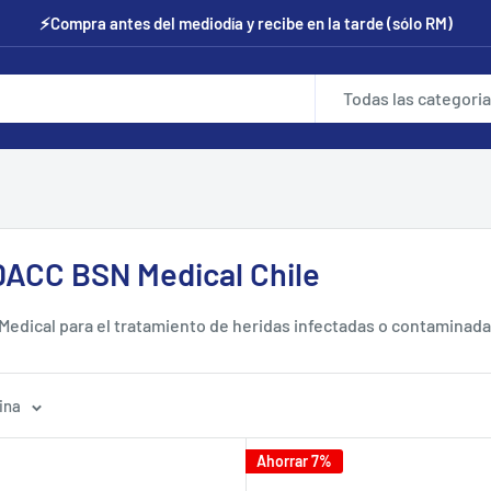
⚡Compra antes del mediodía y recibe en la tarde (sólo RM)
Todas las categori
DACC BSN Medical Chile
edical para el tratamiento de heridas infectadas o contaminadas 
y hongos de forma irreversible y los elimina al retirar el apósito.
a en la Región Metropolitana.
ina
Ahorrar 7%
nibles en TuBotiquín