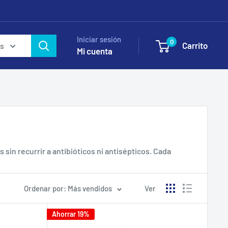
Iniciar sesión
0
Carrito
as
Mi cuenta
sin recurrir a antibióticos ni antisépticos. Cada
 TuBotiquín.cl es distribuidor autorizado en Chile con
Ordenar por: Más vendidos
Ver
Ahorrar 19%