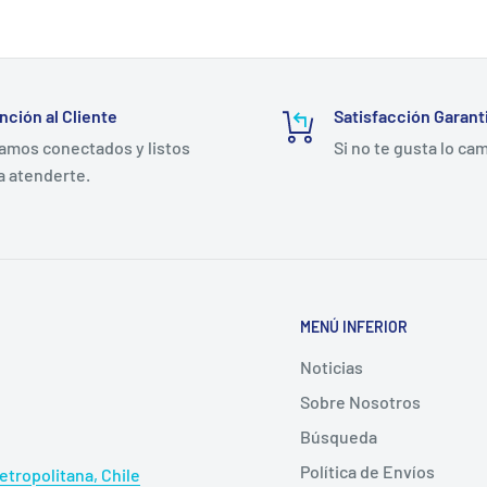
Sorbact en Chile. Todos los formatos de la línea DACC de BSN Me
s del mediodía en días hábiles se despachan el mismo día dentro 
 gestiona despacho a todo Chile en 24–48 horas hábiles.
nción al Cliente
Satisfacción Garant
amos conectados y listos
Si no te gusta lo ca
a atenderte.
MENÚ INFERIOR
Noticias
Sobre Nosotros
Búsqueda
Política de Envíos
tropolitana, Chile