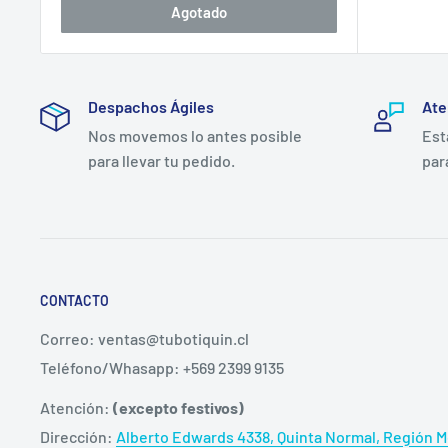
Agotado
TuBotiquín.cl es distribuidor autorizado de Cutimed 
Santiago (Quinta Normal). Los pedidos realizados ante
salud y compras institucionales se emite factura y se
Despachos Ágiles
Ate
Nos movemos lo antes posible
Est
para llevar tu pedido.
par
CONTACTO
Correo: ventas@tubotiquin.cl
Teléfono/Whasapp: +569 2399 9135
Atención:
(excepto festivos)
Dirección:
Alberto Edwards 4338, Quinta Normal, Región Me