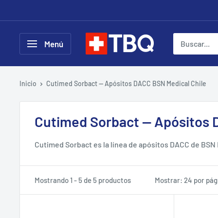
Ir
directamente
al
tubotiquin.cl
Menú
contenido
Inicio
Cutimed Sorbact — Apósitos DACC BSN Medical Chile
Cutimed Sorbact — Apósitos 
Cutimed Sorbact es la línea de apósitos DACC de BSN M
formato actúa por hidrofobia física: captura bacterias 
stock permanente en Santiago y despacho el mismo dí
Mostrando 1 - 5 de 5 productos
Mostrar: 24 por pág
Formatos Cutimed Sorbact dispo