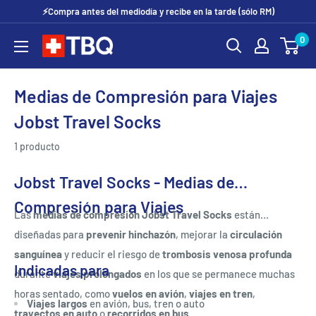
Ir
⚡Compra antes del mediodía y recibe en la tarde (sólo RM)
directamente
0
tubotiquin.cl
al
contenido
Medias de Compresión para Viajes
Jobst Travel Socks
1 producto
Jobst Travel Socks - Medias de
Compresión para Viajes
Las
medias de compresión Jobst Travel Socks
están
diseñadas para
prevenir hinchazón
, mejorar la
circulación
sanguínea
y reducir el riesgo de
trombosis venosa profunda
Indicadas para
durante
viajes prolongados
en los que se permanece muchas
horas sentado, como
vuelos en avión
,
viajes en tren
,
Viajes largos
en avión, bus, tren o auto
trayectos en auto
o
recorridos en bus
.