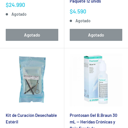
Paquete 12 unids
Precio
$24.990
de
Precio
$4.590
Agotado
venta
de
Agotado
venta
Agotado
Agotado
Kit de Curación Desechable
Prontosan Gel B.Braun 30
Estéril
mL — Heridas Crónicas y