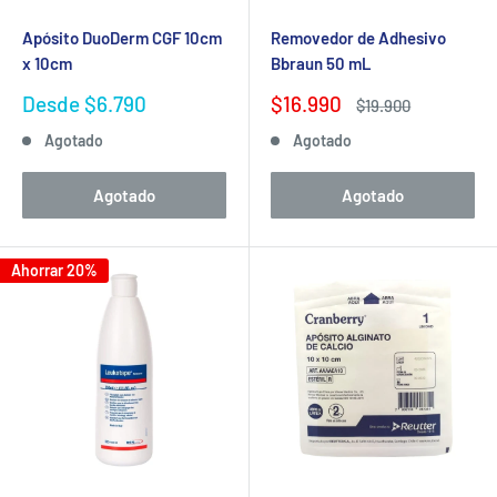
Apósito DuoDerm CGF 10cm
Removedor de Adhesivo
x 10cm
Bbraun 50 mL
Precio
Precio
Desde $6.790
$16.990
Precio
$19.900
de
de
habitual
Agotado
Agotado
venta
venta
Agotado
Agotado
Ahorrar 20%