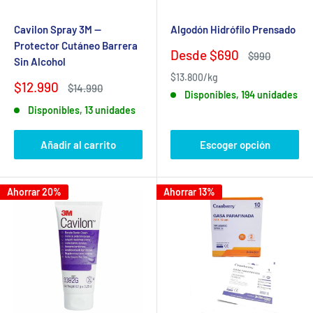
Cavilon Spray 3M —
Algodón Hidrófilo Prensado
Protector Cutáneo Barrera
Precio
Desde $690
Precio
$990
Sin Alcohol
de
habitual
$13.800/kg
venta
Precio
$12.990
Precio
$14.990
Disponibles, 194 unidades
de
habitual
Disponibles, 13 unidades
venta
Añadir al carrito
Escoger opción
Ahorrar 20%
Ahorrar 13%