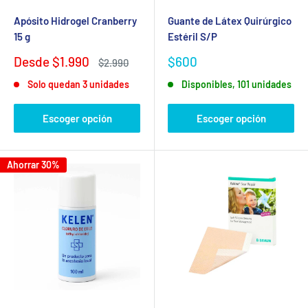
Apósito Hidrogel Cranberry
Guante de Látex Quirúrgico
15 g
Estéril S/P
Precio
Precio
Desde $1.990
$600
Precio
$2.990
de
habitual
de
Solo quedan 3 unidades
Disponibles, 101 unidades
venta
venta
Escoger opción
Escoger opción
Ahorrar 30%