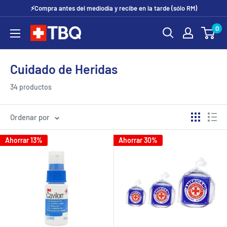
Ir
⚡Compra antes del mediodía y recibe en la tarde (sólo RM)
directamente
0
tubotiquin.cl
al
contenido
Cuidado de Heridas
34 productos
Ordenar por
Ahorrar 13%
Ahorrar 30%