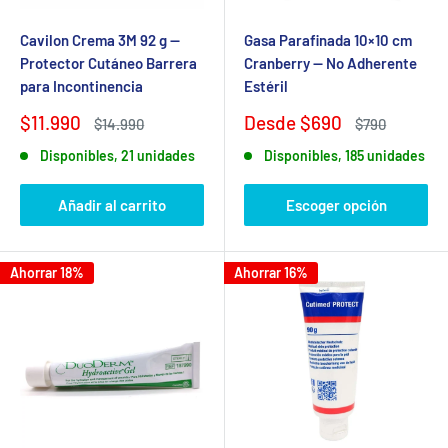
Cavilon Crema 3M 92 g —
Gasa Parafinada 10×10 cm
Protector Cutáneo Barrera
Cranberry — No Adherente
para Incontinencia
Estéril
Precio
Precio
$11.990
Desde $690
Precio
Precio
$14.990
$790
de
habitual
de
habitual
Disponibles, 21 unidades
Disponibles, 185 unidades
venta
venta
Añadir al carrito
Escoger opción
Ahorrar 18%
Ahorrar 16%