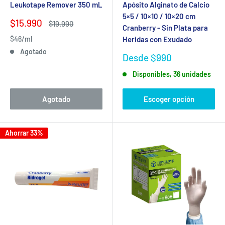
Leukotape Remover 350 mL
Apósito Alginato de Calcio
5×5 / 10×10 / 10×20 cm
Precio
$15.990
Precio
$19.990
Cranberry - Sin Plata para
de
habitual
$46/ml
Heridas con Exudado
venta
Agotado
Precio
Desde $990
de
Disponibles, 36 unidades
venta
Agotado
Escoger opción
Ahorrar 33%