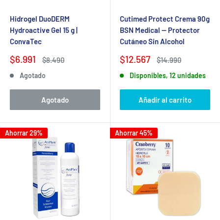
Hidrogel DuoDERM
Cutimed Protect Crema 90g
Hydroactive Gel 15 g |
BSN Medical — Protector
ConvaTec
Cutáneo Sin Alcohol
Precio
Precio
$6.991
$12.567
Precio
Precio
$8.490
$14.990
de
habitual
de
habitual
Agotado
Disponibles, 12 unidades
venta
venta
Agotado
Añadir al carrito
Ahorrar 29%
Ahorrar 45%