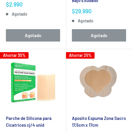
Bajo Exudado
Precio
$2.990
de
Precio
$29.990
Agotado
venta
de
Agotado
venta
Agotado
Agotado
Ahorrar 30%
Ahorrar 25%
Parche de Silicona para
Aposito Espuma Zona Sacro
Cicatrices cj/4 unid
17,5cm x 17cm