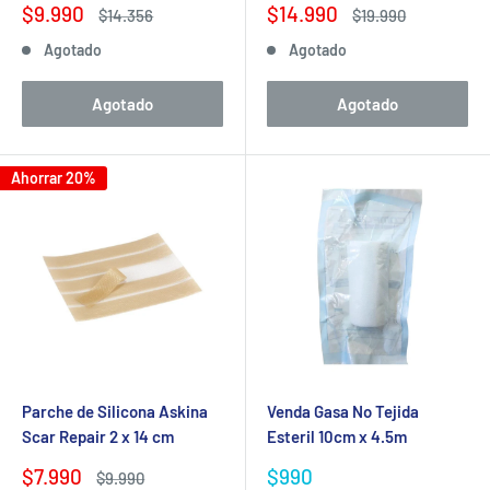
Precio
Precio
$9.990
$14.990
Precio
Precio
$14.356
$19.990
de
habitual
de
habitual
Agotado
Agotado
venta
venta
Agotado
Agotado
Ahorrar 20%
Parche de Silicona Askina
Venda Gasa No Tejida
Scar Repair 2 x 14 cm
Esteril 10cm x 4.5m
Precio
Precio
$7.990
$990
Precio
$9.990