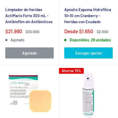
Limpiador de Heridas
Apósito Espuma Hidrofilica
ActiMaris Forte 300 mL -
10×10 cm Cranberry -
Antibiofilm sin Antibioticos
Heridas con Exudado
Precio
Precio
$21.990
Desde $1.650
Precio
Precio
$30.900
$2.990
de
habitual
de
habitual
Agotado
Disponibles, 28 unidades
venta
venta
Agotado
Escoger opción
Ahorrar 15%