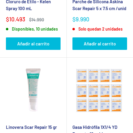
Cloruro de Etilo - Kelen
Parche de Silicona Askina
Spray 100 mL
Scar Repair 5 x 7.5 cm /unid
Precio
Precio
$10.493
$9.990
Precio
$14.990
de
habitual
de
Disponibles, 10 unidades
Solo quedan 2 unidades
venta
venta
Añadir al carrito
Añadir al carrito
Linovera Scar Repair 15 gr
Gasa Hidrófila 1X1/4 YD