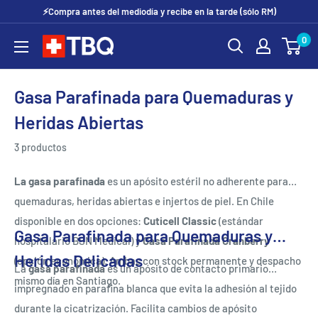
Ir
⚡Compra antes del mediodía y recibe en la tarde (sólo RM)
directamente
0
tubotiquin.cl
al
contenido
Gasa Parafinada para Quemaduras y
Heridas Abiertas
3 productos
La gasa parafinada
es un apósito estéril no adherente para
quemaduras, heridas abiertas e injertos de piel. En Chile
disponible en dos opciones:
Cuticell Classic
(estándar
Gasa Parafinada para Quemaduras y
hospitalario BSN Medical) y
Gasa Parafinada Cranberry
Heridas Delicadas
(opción económica). Ambas con stock permanente y despacho
La
gasa parafinada
es un apósito de contacto primario
mismo día en Santiago.
impregnado en parafina blanca que evita la adhesión al tejido
durante la cicatrización. Facilita cambios de apósito