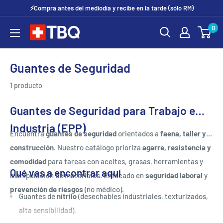
Ir
⚡Compra antes del mediodía y recibe en la tarde (sólo RM)
directamente
0
tubotiquin.cl
al
contenido
Guantes de Seguridad
1 producto
Guantes de Seguridad para Trabajo e
Industria (EPP)
Encuentra
guantes de seguridad
orientados a
faena, taller y
construcción
. Nuestro catálogo prioriza
agarre, resistencia y
comodidad
para tareas con aceites, grasas, herramientas y
Qué vas a encontrar aquí
manipulación de materiales. Enfocado en
seguridad laboral
y
prevención de riesgos
(no médico).
Guantes de
nitrilo
(desechables industriales, texturizados,
alta sensibilidad).