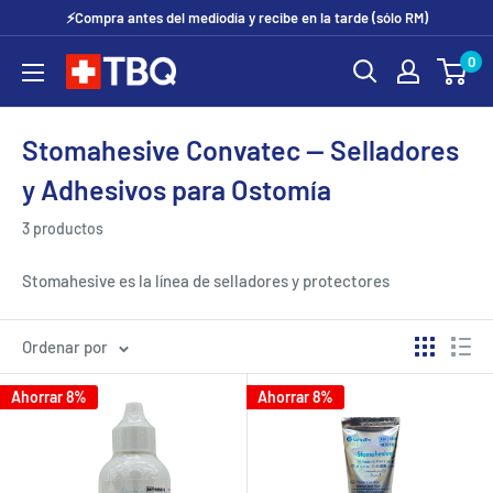
Ir
⚡Compra antes del mediodía y recibe en la tarde (sólo RM)
directamente
0
tubotiquin.cl
al
contenido
Stomahesive Convatec — Selladores
y Adhesivos para Ostomía
3 productos
Stomahesive es la línea de selladores y protectores
periestomal de Convatec diseñada para personas con
colostomía, ileostomía y urostomía. Los productos
Ordenar por
Stomahesive forman una barrera hidrocoloide entre la piel y la
Ahorrar 8%
Ahorrar 8%
placa de ostomía, protegiendo la piel periestomal del efluente
y mejorando la adhesión del sistema.