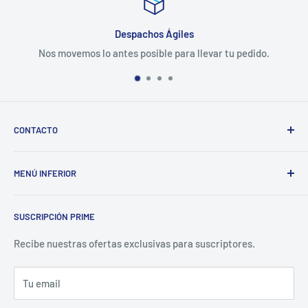
Despachos Ágiles
Nos movemos lo antes posible para llevar tu pedido.
CONTACTO
Correo: ventas@tubotiquin.cl
MENÚ INFERIOR
Teléfono/Whasapp: +569 2399 9135
Noticias
Atención:
(excepto festivos)
SUSCRIPCIÓN PRIME
Sobre Nosotros
Dirección:
Alberto Edwards 4338, Quinta Normal, Región
Metropolitana, Chile
Búsqueda
Recibe nuestras ofertas exclusivas para suscriptores.
Lun - Jue: 10am - 5pm
Política de Envíos
Vie: 10am - 4pm
Tu email
Devoluciones y Cambios
Términos del Servicio