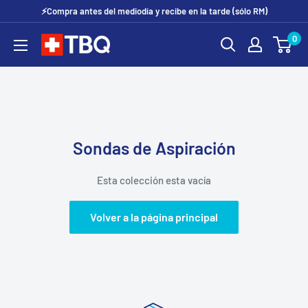
Ir
⚡Compra antes del mediodía y recibe en la tarde (sólo RM)
directamente
0
tubotiquin.cl
al
contenido
Sondas de Aspiración
Esta colección esta vacía
Volver a la página principal