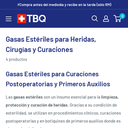
Ir
⚡Compra antes del mediodía y recibe en la tarde (sólo RM)
directamente
0
tubotiquin.cl
al
contenido
Gasas Estériles para Heridas,
Cirugías y Curaciones
4 productos
Gasas Estériles para Curaciones
Postoperatorias y Primeros Auxilios
Las
gasas estériles
son un insumo esencial para la
limpieza,
protección y curación de heridas
. Gracias a su condición de
esterilidad, se utilizan en procedimientos clínicos, curaciones
postoperatorias y en botiquines de primeros auxilios donde es