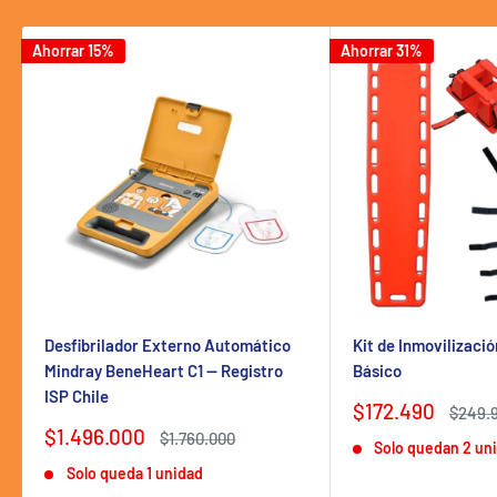
Ahorrar 15%
Ahorrar 31%
Desfibrilador Externo Automático
Kit de Inmovilizaci
Mindray BeneHeart C1 — Registro
Básico
ISP Chile
Precio
$172.490
Precio
$249.
de
habitu
Precio
$1.496.000
Precio
$1.760.000
Solo quedan 2 un
venta
de
habitual
Solo queda 1 unidad
venta