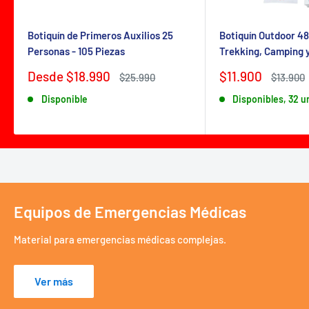
Botiquín de Primeros Auxilios 25
Botiquín Outdoor 48
Personas - 105 Piezas
Trekking, Camping 
Precio
Precio
Desde $18.990
$11.900
Precio
Precio
$25.990
$13.900
de
habitual
de
habitual
Disponible
Disponibles, 32 
venta
venta
Equipos de Emergencias Médicas
Material para emergencias médicas complejas.
Ver más