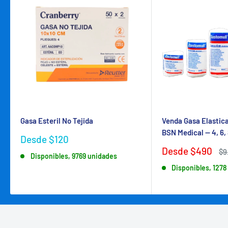
Gasa Esteril No Tejida
Venda Gasa Elastic
BSN Medical — 4, 6, 
Precio
Desde $120
de
Precio
Desde $490
Pr
$9
Disponibles, 9769 unidades
venta
de
ha
Disponibles, 1278
venta