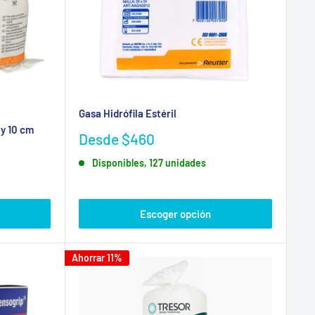
Gasa Hidrófila Estéril
 y 10 cm
Precio
Desde $460
de
Disponibles, 127 unidades
venta
Escoger opción
Ahorrar 11%