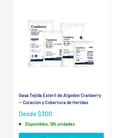
Gasa Tejida Estéril de Algodón Cranberry
— Curación y Cobertura de Heridas
Precio
Desde $300
de
Disponibles, 194 unidades
venta