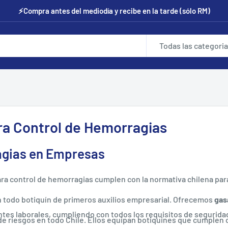
⚡Compra antes del mediodía y recibe en la tarde (sólo RM)
Todas las categori
ara Control de Hemorragias
agias en Empresas
a control de hemorragias cumplen con la normativa chilena para
n todo botiquín de primeros auxilios empresarial. Ofrecemos
gas
tes laborales, cumpliendo con todos los requisitos de segurida
 riesgos en todo Chile. Ellos equipan botiquines que cumplen c