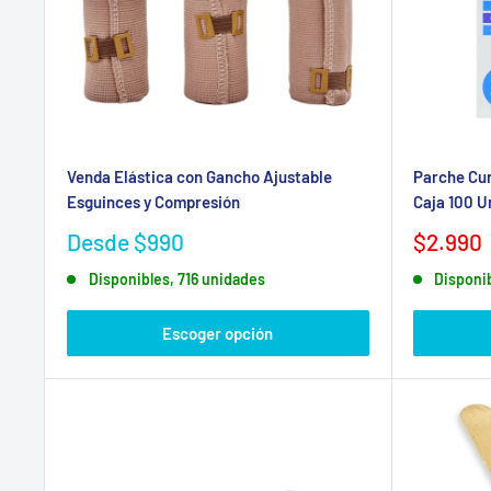
Venda Elástica con Gancho Ajustable
Parche Cur
Esguinces y Compresión
Caja 100 U
Precio
Precio
Desde $990
$2.990
de
de
Disponibles, 716 unidades
Disponib
venta
venta
Escoger opción