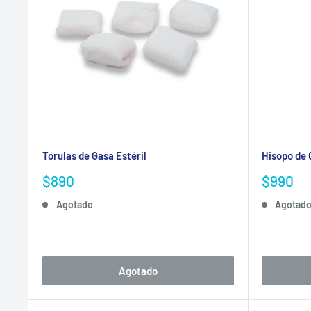
Tórulas de Gasa Estéril
Hisopo de 
Precio
Precio
$890
$990
de
de
Agotado
Agotad
venta
venta
Agotado