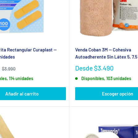
ita Rectangular Curaplast —
Venda Coban 3M — Cohesiva
nidades
Autoadherente Sin Látex 5, 7.5
Precio
Desde $3.490
Precio
$3.990
habitual
de
les, 114 unidades
Disponibles, 103 unidades
venta
Añadir al carrito
Escoger opción