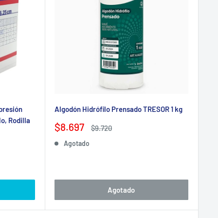
presión
Algodón Hidrófilo Prensado TRESOR 1 kg
o, Rodilla
Precio
$8.697
Precio
$9.720
de
habitual
Agotado
venta
Agotado