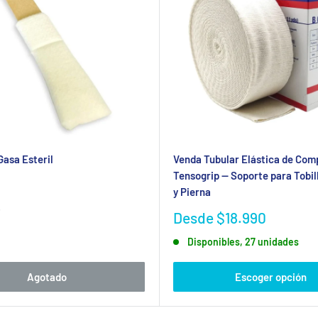
Gasa Esteril
Venda Tubular Elástica de Com
Tensogrip — Soporte para Tobill
y Pierna
o
Precio
Desde $18.990
de
Disponibles, 27 unidades
venta
Agotado
Escoger opción