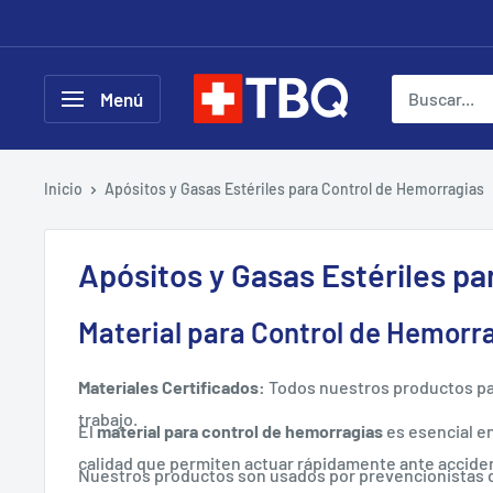
Ir
directamente
al
tubotiquin.cl
Menú
contenido
Inicio
Apósitos y Gasas Estériles para Control de Hemorragias
Apósitos y Gasas Estériles p
Material para Control de Hemorr
Materiales Certificados:
Todos nuestros productos par
trabajo.
El
material para control de hemorragias
es esencial e
calidad que permiten actuar rápidamente ante acciden
Nuestros productos son usados por prevencionistas de