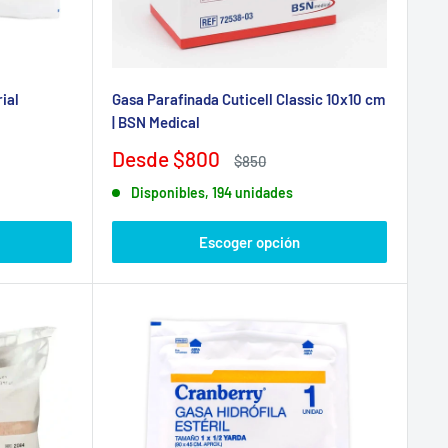
ial
Gasa Parafinada Cuticell Classic 10x10 cm
| BSN Medical
Precio
Desde $800
Precio
$850
de
habitual
Disponibles, 194 unidades
venta
Escoger opción
sa:
tiquin.cl
y un especialista en prevención de riesgos
jo.