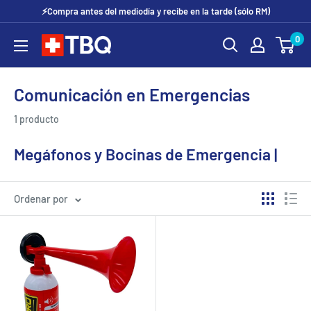
Ir
⚡Compra antes del mediodía y recibe en la tarde (sólo RM)
directamente
0
tubotiquin.cl
al
contenido
Comunicación en Emergencias
1 producto
Megáfonos y Bocinas de Emergencia |
Comunicación en Situaciones Críticas
Ordenar por
✅
Megáfonos potentes
con sirena y micrófono
✅
Bocinas portátiles
para evacuaciones o llamados de
alerta
✅ Ideales para
brigadas de emergencia, colegios e
industrias