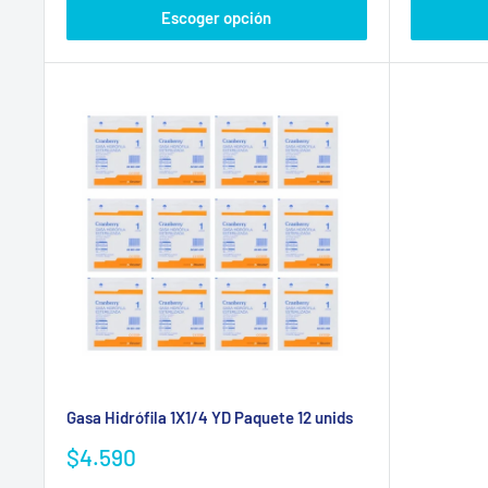
Escoger opción
Gasa Hidrófila 1X1/4 YD Paquete 12 unids
Precio
$4.590
de