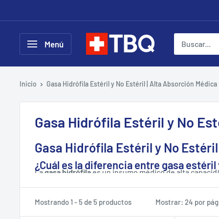
Ir
directamente
al
tubotiquin.cl
Menú
contenido
Inicio
Gasa Hidrófila Estéril y No Estéril | Alta Absorción Médica
Gasa Hidrófila Estéril y No Est
Gasa Hidrófila Estéril y No Esté
¿Cuál es la diferencia entre gasa estéril
La
gasa hidrófila
es un insumo médico de alta capacidad
tópicas
.
La gasa estéril está libre de microorganismos y se usa
¿Para qué se usa la gasa hidrófila?
Mostrando 1 - 5 de 5 productos
Mostrar: 24 por pág
Disponemos de
formatos estériles y no estériles
para 