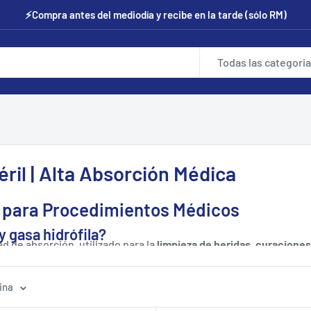
⚡Compra antes del mediodía y recibe en la tarde (sólo RM)
Todas las categori
éril | Alta Absorción Médica
ril para Procedimientos Médicos
 y gasa hidrófila?
 de absorción, utilizado para la
limpieza de heridas, curaciones
 directamente sobre heridas. La gasa hidrófila se enfoca en la abs
ina
distintos tipos de atención. Las gasas estériles pueden usarse 