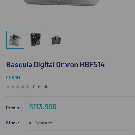
Bascula Digital Omron HBF514
OMRON
0 reseña
Precio
$113.990
Precio:
de
venta
Stock:
Agotado