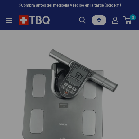
Ir
⚡Compra antes del mediodía y recibe en la tarde (sólo RM)
directamente
0
tubotiquin.cl
al
contenido