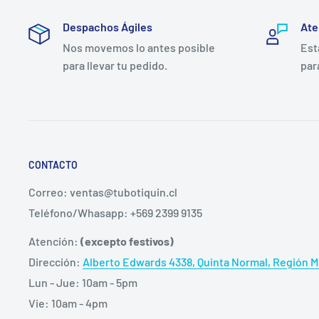
1 Venda triangular
Despachos Ágiles
Ate
10 Agujas quirúrgicas
Nos movemos lo antes posible
Est
1 Venda de gasa
para llevar tu pedido.
par
1 Caja de homopolímero
CONTACTO
Correo: ventas@tubotiquin.cl
Teléfono/Whasapp: +569 2399 9135
Atención:
(excepto festivos)
Dirección:
Alberto Edwards 4338, Quinta Normal, Región Me
Lun - Jue: 10am - 5pm
Vie: 10am - 4pm