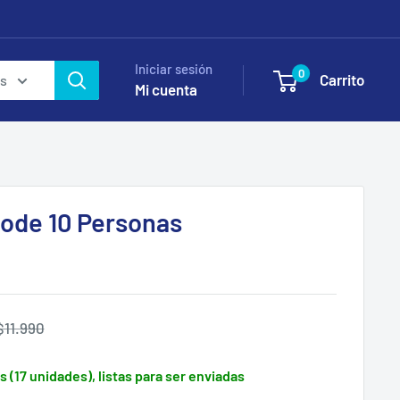
Iniciar sesión
0
Carrito
as
Mi cuenta
ode 10 Personas
Precio
$11.990
habitual
s (17 unidades), listas para ser enviadas