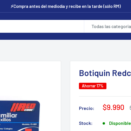
⚡Compra antes del mediodía y recibe en la tarde (sólo RM)
Todas las categori
Botiquin Redc
Ahorrar 17%
Precio
$9.990
Precio:
de
venta
Stock:
Disponible