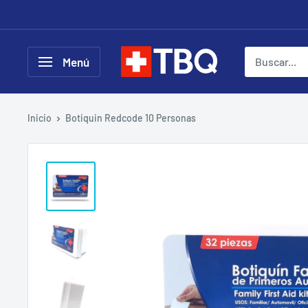
Ir
directamente
al
tubotiquin.cl
Menú
contenido
Inicio
Botiquin Redcode 10 Personas