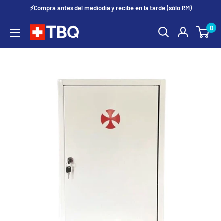
Ir
⚡Compra antes del mediodía y recibe en la tarde (sólo RM)
directamente
0
tubotiquin.cl
al
contenido