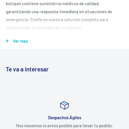
botiquín contiene suministros médicos de calidad,
garantizando una respuesta inmediata en situaciones de
emergencia. Confíe en nuestra solución completa para
salvaguardar la seguridad de su entorno.
Con tres divisiones y llaves.
Ver mas
Contenido:
Te va a interesar
1- Botiquín Mural Grande
1- venda TRIANGULAR
1- venda ELÁSTICA BEIGE CON
gancho 5 cm
100- Toallitas con alcohol
1- Tijera de extricación
Despachos Ágiles
20- Suero de 20 mL
lo antes posible para llevar tu pedido.
Estamos c