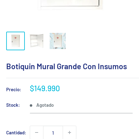
Botiquin Mural Grande Con Insumos
Precio
$149.990
Precio:
de
venta
Stock:
Agotado
Cantidad: