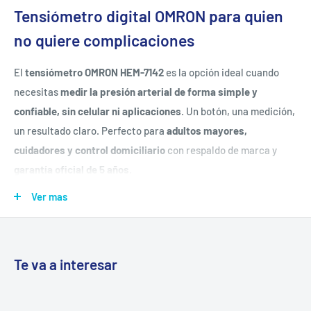
Tensiómetro digital OMRON para quien
no quiere complicaciones
El
tensiómetro OMRON HEM-7142
es la opción ideal cuando
necesitas
medir la presión arterial de forma simple y
confiable, sin celular ni aplicaciones
. Un botón, una medición,
un resultado claro. Perfecto para
adultos mayores,
cuidadores y control domiciliario
con respaldo de marca y
garantía oficial de 5 años
.
Ver mas
Lo más importante (decisión en 5 segundos)
Sin Bluetooth, sin app, sin configuración:
presionas START
Te va a interesar
y listo.
Validado clínicamente (SOCHICAR):
precisión confiable