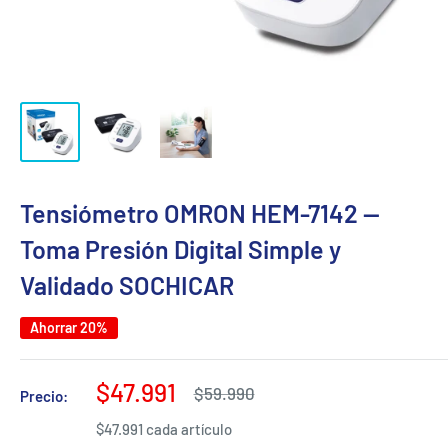
Tensiómetro OMRON HEM-7142 —
Toma Presión Digital Simple y
Validado SOCHICAR
Ahorrar 20%
Precio
$47.991
Precio
$59.990
Precio:
habitual
de
$47.991 cada artículo
venta