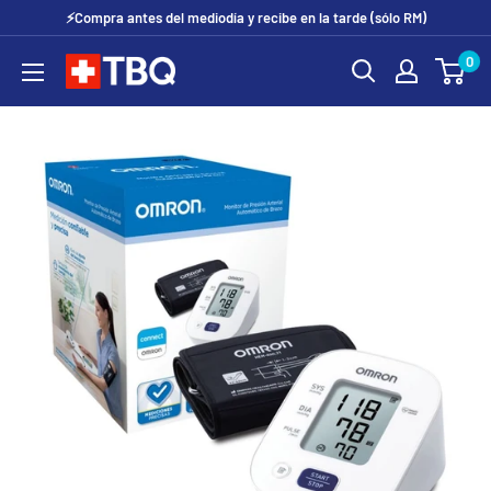
Ir
⚡Compra antes del mediodía y recibe en la tarde (sólo RM)
directamente
0
tubotiquin.cl
al
contenido