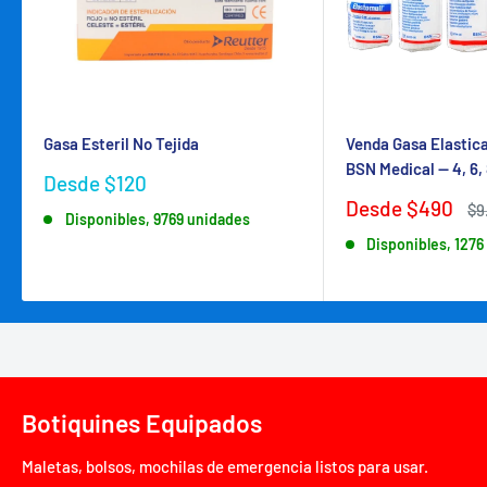
Gasa Esteril No Tejida
Venda Gasa Elastic
BSN Medical — 4, 6, 
Precio
Desde $120
de
Precio
Desde $490
Pr
$9
Disponibles, 9769 unidades
venta
de
ha
Disponibles, 1276
venta
Botiquines Equipados
Maletas, bolsos, mochilas de emergencia listos para usar.