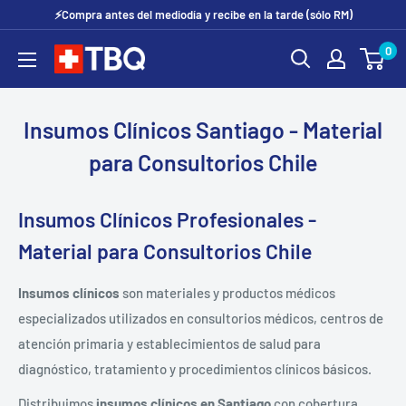
Ir
⚡Compra antes del mediodía y recibe en la tarde (sólo RM)
directamente
0
tubotiquin.cl
al
contenido
Insumos Clínicos Santiago - Material
para Consultorios Chile
Insumos Clínicos Profesionales -
Material para Consultorios Chile
Insumos clínicos
son materiales y productos médicos
especializados utilizados en consultorios médicos, centros de
atención primaria y establecimientos de salud para
diagnóstico, tratamiento y procedimientos clínicos básicos.
Distribuimos
insumos clínicos en Santiago
con cobertura