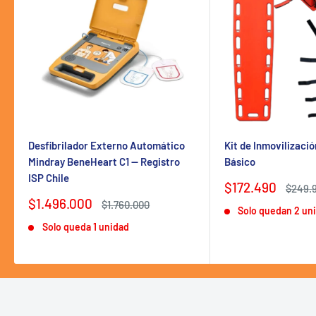
Desfibrilador Externo Automático
Kit de Inmovilizaci
Mindray BeneHeart C1 — Registro
Básico
ISP Chile
Precio
$172.490
Precio
$249.
de
habitu
Precio
$1.496.000
Precio
$1.760.000
Solo quedan 2 un
venta
de
habitual
Solo queda 1 unidad
venta