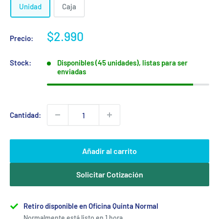
Unidad
Caja
Precio
$2.990
Precio:
de
venta
Stock:
Disponibles (45 unidades), listas para ser
enviadas
Cantidad:
Añadir al carrito
Solicitar Cotización
Retiro disponible en Oficina Quinta Normal
Normalmente está listo en 1 hora