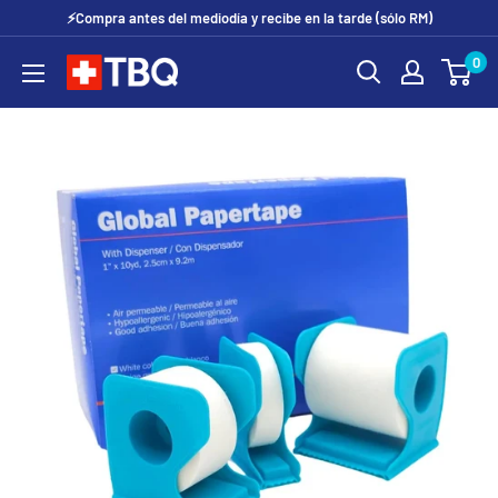
Ir
⚡Compra antes del mediodía y recibe en la tarde (sólo RM)
directamente
0
tubotiquin.cl
al
contenido