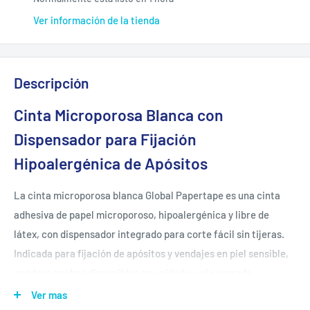
Ver información de la tienda
Descripción
Cinta Microporosa Blanca con
Dispensador para Fijación
Hipoalergénica de Apósitos
La cinta microporosa blanca Global Papertape es una cinta
adhesiva de papel microporoso, hipoalergénica y libre de
látex, con dispensador integrado para corte fácil sin tijeras.
Indicada para fijación de apósitos y vendajes en piel sensible,
con tres anchos disponibles en unidad o caja cerrada.
Ver mas
✂️
Dispensador integrado incluido
— permite cortar la cinta