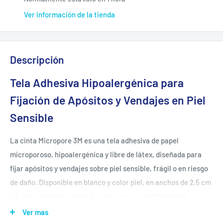
Ver información de la tienda
Descripción
Tela Adhesiva Hipoalergénica para
Fijación de Apósitos y Vendajes en Piel
Sensible
La cinta Micropore 3M es una tela adhesiva de papel
microporoso, hipoalergénica y libre de látex, diseñada para
fijar apósitos y vendajes sobre piel sensible, frágil o en riesgo
de daño. Disponible en blanco y color piel, en anchos de 2,5 cm
y 5 cm, en formato unidad o caja para uso institucional.
Ver mas
Hipoalergénica y libre de látex
— adhesivo de acrilato suave