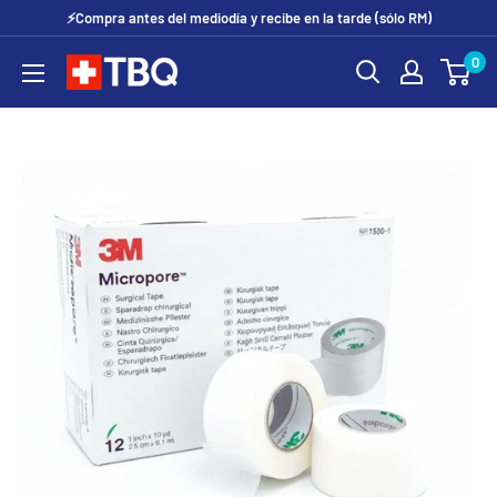
Ir
⚡Compra antes del mediodía y recibe en la tarde (sólo RM)
directamente
0
tubotiquin.cl
al
contenido