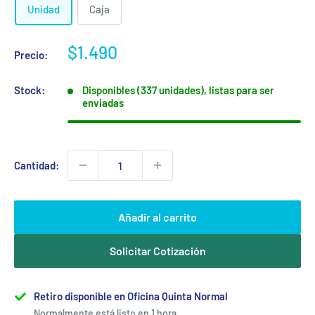
Unidad
Caja
Precio
$1.490
Precio:
de
venta
Stock:
Disponibles (337 unidades), listas para ser
enviadas
Cantidad:
Añadir al carrito
Solicitar Cotización
Retiro disponible en Oficina Quinta Normal
Normalmente está listo en 1 hora