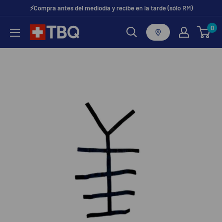
Ir
⚡Compra antes del mediodía y recibe en la tarde (sólo RM)
directamente
0
tubotiquin.cl
al
contenido