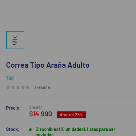
Correa Tipo Araña Adulto
TBQ
0 reseña
Precio
Precio:
$19.990
habitual
Precio
$14.990
Ahorrar 25%
de
venta
Stock:
Disponibles (18 unidades), listas para ser
enviadas