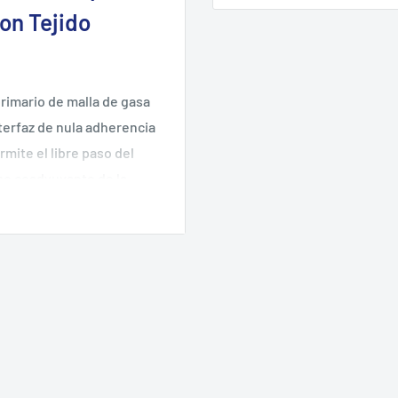
on Tejido
rimario de malla de gasa
terfaz de nula adherencia
rmite el libre paso del
mo coadyuvante de la
o la cicatrización sin
de que la malla se fije al
ad y oxigenación que
ectivo, según ficha