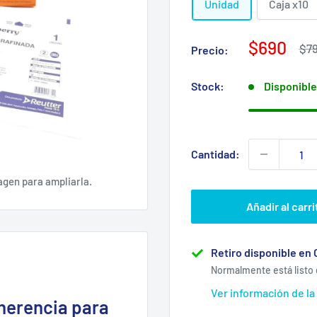
Unidad
Caja x10
Precio
$690
Pre
$7
Precio:
hab
de
venta
Stock:
Disponible
Cantidad:
agen para ampliarla.
Añadir al carri
Retiro disponible en 
Normalmente está listo 
Ver información de la
dherencia para