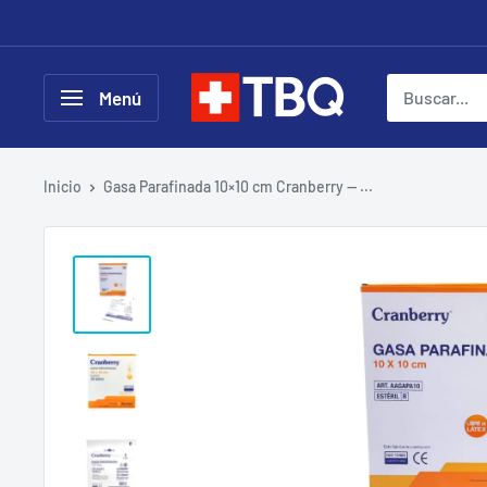
Ir
directamente
al
tubotiquin.cl
Menú
contenido
Inicio
Gasa Parafinada 10×10 cm Cranberry — ...