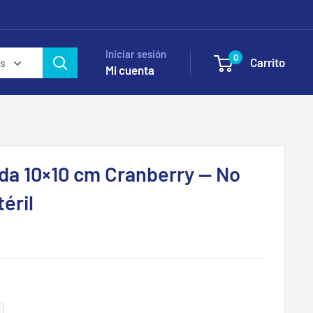
Iniciar sesión
0
Carrito
as
Mi cuenta
da 10×10 cm Cranberry — No
éril