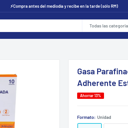
⚡Compra antes del mediodía y recibe en la tarde (sólo RM)
Todas las categori
Gasa Parafina
Adherente Est
Ahorrar 13%
Formato:
Unidad