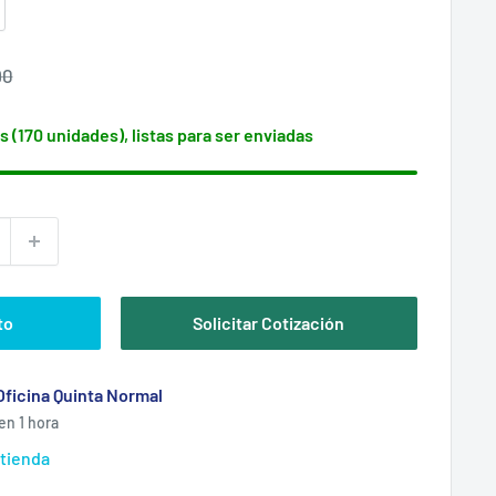
cio
90
itual
s (170 unidades), listas para ser enviadas
to
Solicitar Cotización
Oficina Quinta Normal
en 1 hora
 tienda