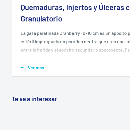
Quemaduras, Injertos y Úlceras c
Granulatorio
La gasa parafinada Cranberry 10×10 cm es un apósito p
estéril impregnada en parafina neutra que crea una in
entre la herida y el apósito secundario absorbente. Pe
exudado, mantiene la humedad fisiológica y actúa co
angiogénesis —formación de nuevo tejido— favoreciend
Ver mas
trauma en el cambio.
🚫
Nula adherencia al tejido
— la parafina neutra impi
lecho; retiro indoloro sin arrancar tejido granulante
Te va a interesar
💧
Coadyuvante de la angiogénesis
— brinda humed
favorece la formación de nuevos vasos y tejido con
técnica del fabricante