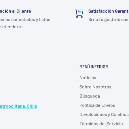
ación ionizante; no deja
al abrir el sobre
nción al Cliente
Satisfacción Garant
amos conectados y listos
Si no te gusta lo ca
a que preserva la
a atenderte.
 la vigencia de 5 años
ciliario; caja para
ificado para dispositivos
MENÚ INFERIOR
Noticias
Sobre Nosotros
Búsqueda
da no se adhiere al lecho
Política de Envíos
tropolitana, Chile
doloro, sin sangrado
Devoluciones y Cambios
ción.
Términos del Servicio
nica del fabricante, la