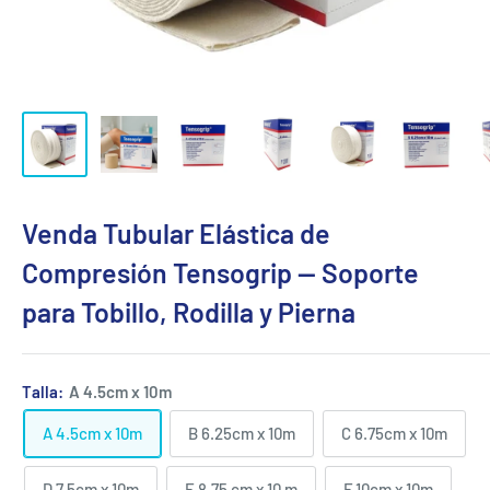
Venda Tubular Elástica de
Compresión Tensogrip — Soporte
para Tobillo, Rodilla y Pierna
Talla:
A 4.5cm x 10m
A 4.5cm x 10m
B 6.25cm x 10m
C 6.75cm x 10m
D 7.5cm x 10m
E 8.75 cm x 10 m
F 10cm x 10m