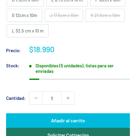
G 12cm x 10m
J 17.5cm x 10m
K 21.5cm x 10m
L 32.5 cm x 10 m
Precio
$18.990
Precio:
de
venta
Stock:
Disponibles (5 unidades), listas para ser
enviadas
Cantidad:
Añadir al carrito
Solicitar Cotización