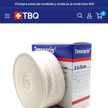
Ir
⚡Compra antes del mediodía y recibe en la tarde (sólo RM)
directamente
0
tubotiquin.cl
al
contenido