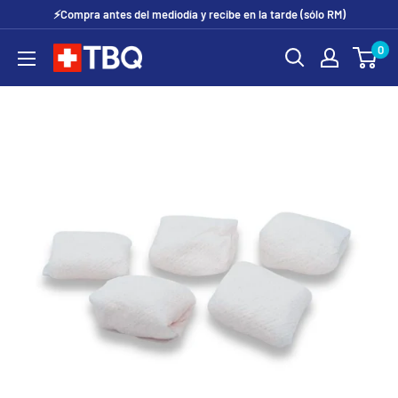
Ir
⚡Compra antes del mediodía y recibe en la tarde (sólo RM)
directamente
0
tubotiquin.cl
al
contenido