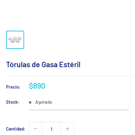
Tórulas de Gasa Estéril
Precio
$890
Precio:
de
venta
Stock:
Agotado
Cantidad: