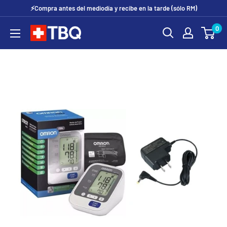
Ir
⚡Compra antes del mediodía y recibe en la tarde (sólo RM)
directamente
0
tubotiquin.cl
al
contenido