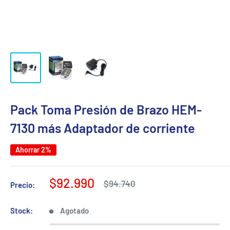
Pack Toma Presión de Brazo HEM-
7130 más Adaptador de corriente
Ahorrar 2%
Precio
$92.990
Precio
$94.740
Precio:
habitual
de
venta
Stock:
Agotado