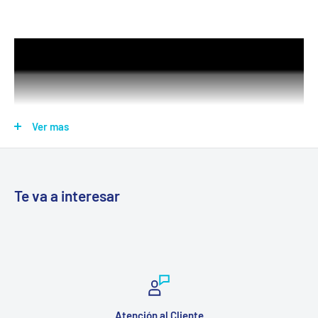
Ver mas
Te va a interesar
Operación simple y silenciosa, con el toque de un botón.
Funciones avanzadas:
Sensor de posición
Detector de latido irregular
Atención al Cliente