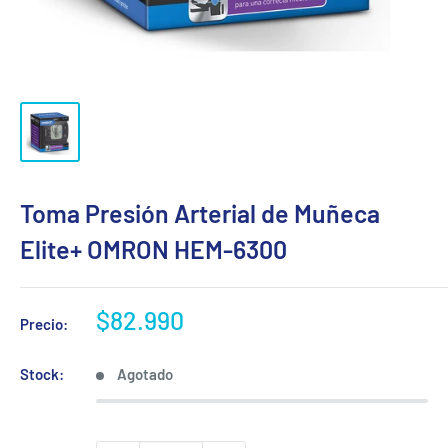
Toma Presión Arterial de Muñeca
Elite+ OMRON HEM-6300
Precio
$82.990
Precio:
de
venta
Stock:
Agotado