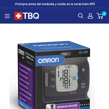
Ir
⚡Compra antes del mediodía y recibe en la tarde (sólo RM)
directamente
0
tubotiquin.cl
al
contenido