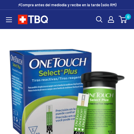
Ir
⚡Compra antes del mediodía y recibe en la tarde (sólo RM)
directamente
0
tubotiquin.cl
al
contenido