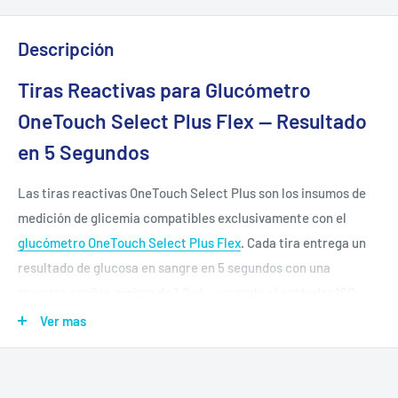
Descripción
Tiras Reactivas para Glucómetro
OneTouch Select Plus Flex — Resultado
en 5 Segundos
Las tiras reactivas OneTouch Select Plus son los insumos de
medición de glicemia compatibles exclusivamente con el
glucómetro OneTouch Select Plus Flex
. Cada tira entrega un
resultado de glucosa en sangre en 5 segundos con una
muestra capilar mínima de 1,0 µL, y cumple el estándar ISO
15197:2013 de precisión para automonitoreo. Disponibles en
Ver mas
caja de 25 o 50 unidades.
⏱️
Resultado en 5 segundos
— lectura de glucosa en sangre