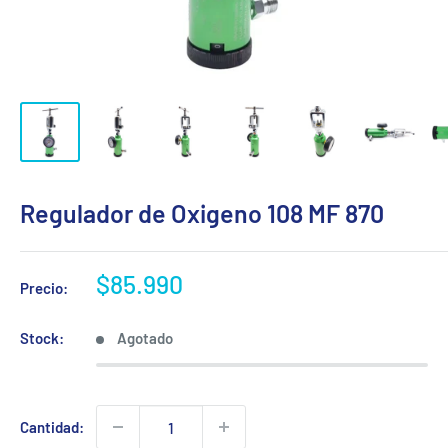
Regulador de Oxigeno 108 MF 870
Precio
$85.990
Precio:
de
venta
Stock:
Agotado
Cantidad: