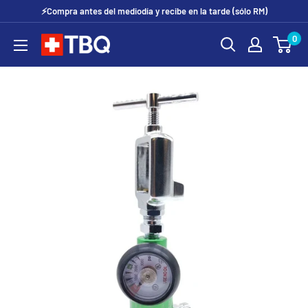
Ir
⚡Compra antes del mediodía y recibe en la tarde (sólo RM)
directamente
0
tubotiquin.cl
al
contenido