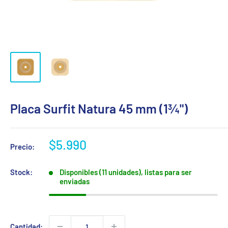
Placa Surfit Natura 45 mm (1¾")
Precio
$5.990
Precio:
de
venta
Stock:
Disponibles (11 unidades), listas para ser
enviadas
Cantidad: