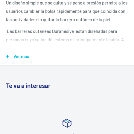
Un diseño simple que se quita y se pone a presión permite a los
usuarios cambiar la bolsa rápidamente para que coincida con
las actividades sin quitar la barrera cutánea de la piel.
Las barreras cutáneas Durahesive
están diseñadas para
personas cuya salida del estoma es principalmente líquida. A
diferencia de otras barreras cutáneas que pueden romperse
alrededor de la salida de líquido, las barreras cutáneas
Ver mas
Durahesive
se hinchan para proteger el estoma. Este efecto
especial, llamado cuello de tortuga, ayuda a crear un sello más
seguro sin dañar la piel.
Te va a interesar
Las barreras cutáneas también son fáciles de colocar, aplicar
y quitar. Se adhieren de forma segura a la piel mientras se
ducha, se baña y nada.
El sistema de bridas SUR-FIT Natura señala un cierre seguro y
preciso con una serie de "clics" audibles.