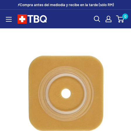
Ir
⚡Compra antes del mediodía y recibe en la tarde (sólo RM)
directamente
0
tubotiquin.cl
al
contenido