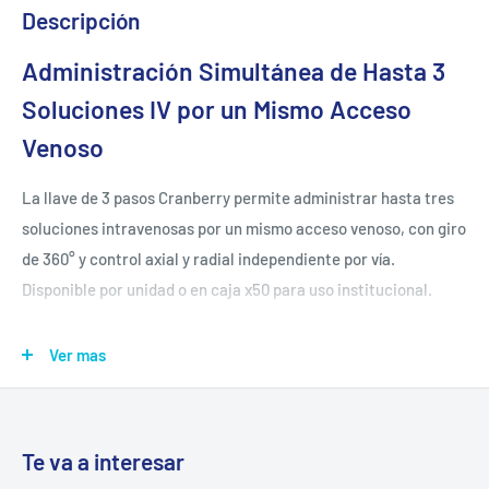
Descripción
Administración Simultánea de Hasta 3
Soluciones IV por un Mismo Acceso
Venoso
La llave de 3 pasos Cranberry permite administrar hasta tres
soluciones intravenosas por un mismo acceso venoso, con giro
de 360° y control axial y radial independiente por vía.
Disponible por unidad o en caja x50 para uso institucional.
🔄
Giro 360°
— cambia de vía sin desconectar la línea de
Ver mas
infusión
💧
3 vías independientes
— movimiento axial y radial en
cada una
Te va a interesar
🔒
Luer Lock certificado
— 2 conectores hembra + 1 macho,