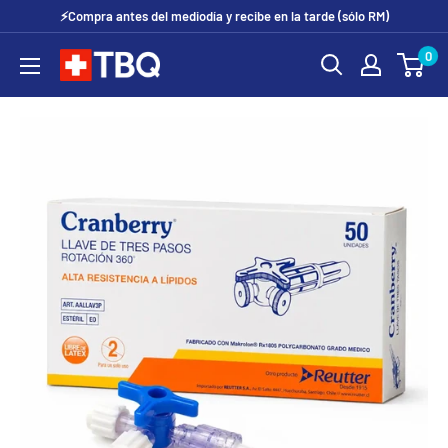
Ir
⚡Compra antes del mediodía y recibe en la tarde (sólo RM)
directamente
0
tubotiquin.cl
al
contenido