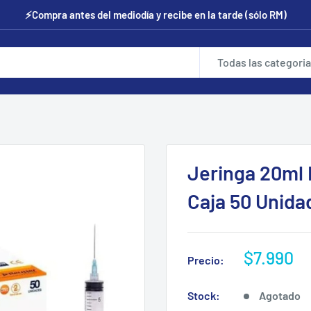
⚡Compra antes del mediodía y recibe en la tarde (sólo RM)
Todas las categori
Jeringa 20ml 
Caja 50 Unida
Precio
$7.990
Precio:
de
venta
Stock:
Agotado