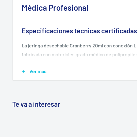
Médica Profesional
Especificaciones técnicas certificadas
La jeringa desechable Cranberry 20ml con conexión Lu
fabricada con materiales grado médico de polipropile
certificaciones ISO 13485 y FDA. Registrada en el Insti
Ver mas
Chile (ISP) bajo el número DM328/11 y DM399/15, garant
normativa sanitaria chilena.
Características de seguridad y precisió
Te va a interesar
Cada jeringa incorpora un émbolo de desplazamiento
claras indelebles para dosificación exacta. El cilindr
visualización completa del contenido, mientras que la