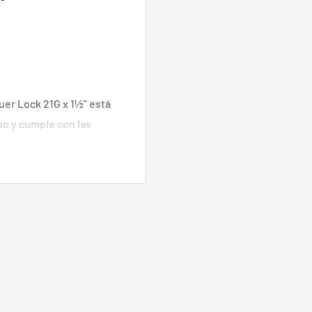
er Lock 21G x 1½" está
no y cumple con las
tuto de Salud Pública de
iza el cumplimiento de la
n
 suave con graduaciones
o transparente permite
 punta rosca doble del