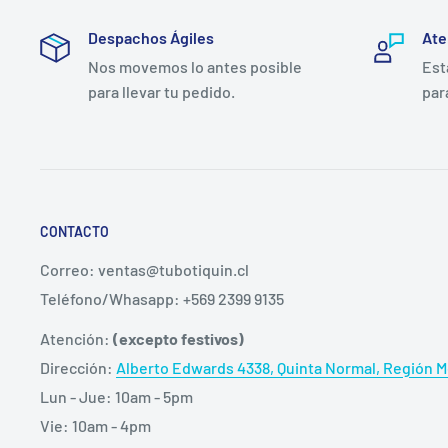
sistema Luer Lock asegura una conexión firme con la 
Despachos Ágiles
Ate
desconexiones accidentales durante procedimientos c
Nos movemos lo antes posible
Est
para llevar tu pedido.
par
Especificaciones del producto:
• Volumen: 20ml con graduaciones de 0.5ml
• Calibre: 21G (0.8mm de grosor)
• Longitud de aguja: 1½" (40mm)
CONTACTO
• Material: Polipropileno grado médico libre de látex
Correo: ventas@tubotiquin.cl
• Esterilización: Óxido de etileno
Teléfono/Whasapp: +569 2399 9135
• Presentación: Caja sellada de 50 unidades individua
Atención:
(excepto festivos)
Dirección:
Alberto Edwards 4338, Quinta Normal, Región Me
Lun - Jue: 10am - 5pm
Aplicaciones clínicas recomendadas
Vie: 10am - 4pm