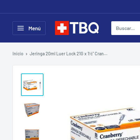
Ir
directamente
al
tubotiquin.cl
Menú
contenido
Inicio
Jeringa 20ml Luer Lock 21G x 1½" Cran...