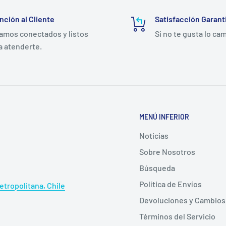
aguja, evitando
nción al Cliente
Satisfacción Garant
ríticos.
amos conectados y listos
Si no te gusta lo ca
a atenderte.
MENÚ INFERIOR
Noticias
Sobre Nosotros
Búsqueda
les
Política de Envíos
tropolitana, Chile
Devoluciones y Cambios
Términos del Servicio