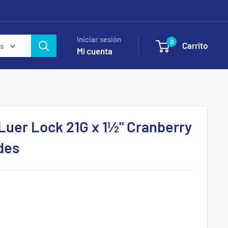
Iniciar sesión
0
Carrito
as
Mi cuenta
Luer Lock 21G x 1½" Cranberry
des