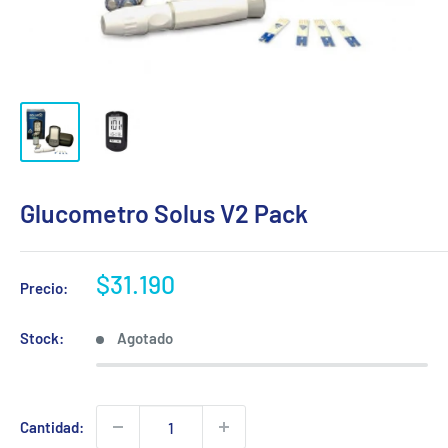
Glucometro Solus V2 Pack
Precio
$31.190
Precio:
de
venta
Stock:
Agotado
Cantidad: