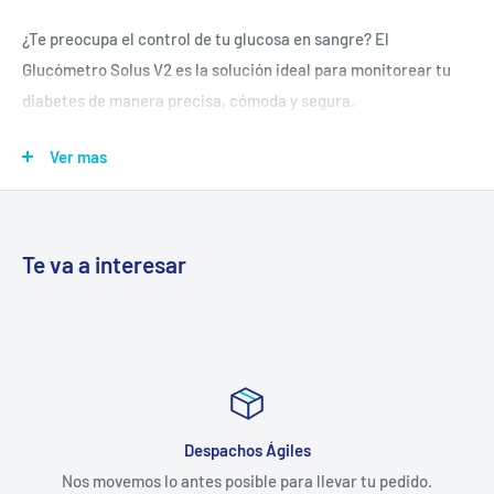
¿Te preocupa el control de tu glucosa en sangre? El
Glucómetro Solus V2 es la solución ideal para monitorear tu
diabetes de manera precisa, cómoda y segura.
Olvídate de las complicaciones y disfruta de un manejo
Ver mas
efectivo de tu salud. Con este glucómetro de última
generación, podrás obtener resultados confiables en solo 6
segundos con una muestra de sangre mínima de 0,7 μL.
Te va a interesar
El Glucómetro Solus V2 te ofrece:
Precisión y confiabilidad:
- Tecnología avanzada
que garantiza resultados precisos y confiables.
Despachos Ágiles
- Cumple con los estándares internacionales
de calidad y precisión (CE,
Nos movemos lo antes posible para llevar tu pedido.