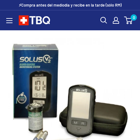
Ir
⚡Compra antes del mediodía y recibe en la tarde (sólo RM)
directamente
0
tubotiquin.cl
al
contenido