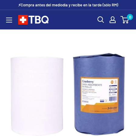
Ir
⚡Compra antes del mediodía y recibe en la tarde (sólo RM)
directamente
0
tubotiquin.cl
al
contenido