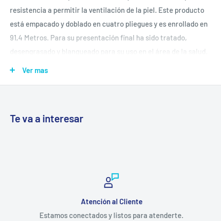
resistencia a permitir la ventilación de la piel. Este producto
está empacado y doblado en cuatro pliegues y es enrollado en
91,4 Metros. Para su presentación final ha sido tratado,
desengrasado y blanqueado para su uso en el área de la salud.
Está indicado como material de succión acolchonamiento en
Ver mas
al área de medicina e higiene, también es apta para el
tratamiento de heridas con secreciones contaminadas y muy
sangrantes, para realizar la contención y/o protección de la
Te va a interesar
curación principal.
Uso: Producto Descartable para un solo uso. No reutilizar.
Material: Algodón 100% natural, Desgrasado sin apresto. Libre
de impurezas.
Almacenamiento: Lugar fresco y seco a temperatura entre 5 y
Atención al Cliente
30 Grados Celsius.
Estamos conectados y listos para atenderte.