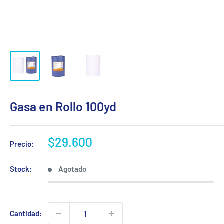
Gasa en Rollo 100yd
Precio
$29.600
Precio:
de
venta
Stock:
Agotado
Cantidad: