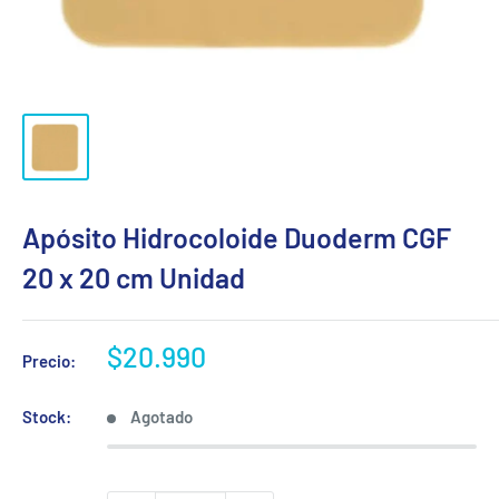
Apósito Hidrocoloide Duoderm CGF
20 x 20 cm Unidad
Precio
$20.990
Precio:
de
venta
Stock:
Agotado