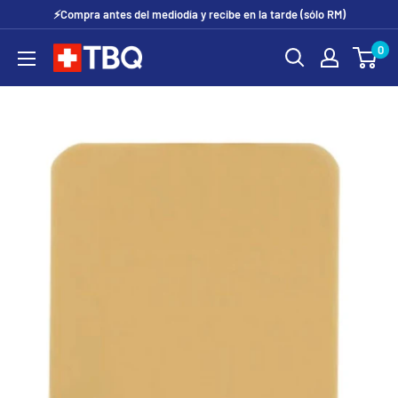
Ir
⚡Compra antes del mediodía y recibe en la tarde (sólo RM)
directamente
0
tubotiquin.cl
al
contenido