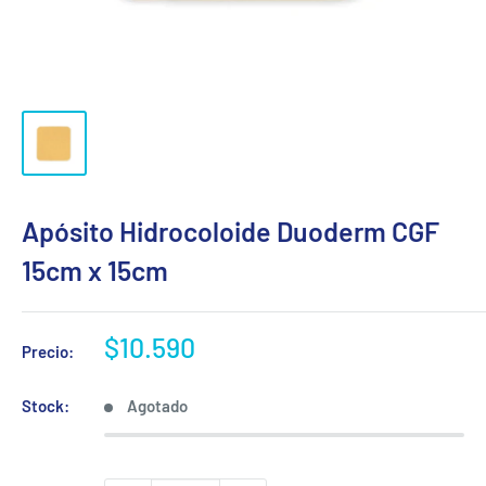
Apósito Hidrocoloide Duoderm CGF
15cm x 15cm
Precio
$10.590
Precio:
de
venta
Stock:
Agotado