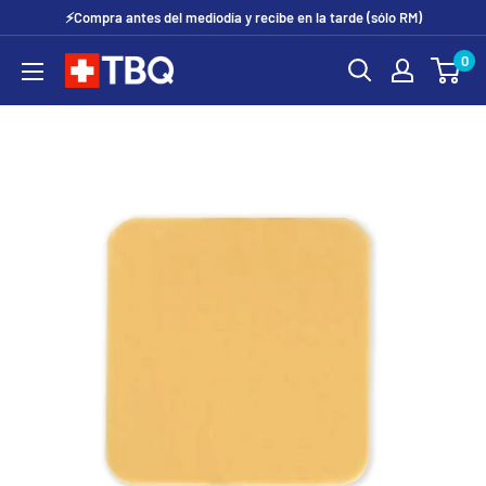
Ir
⚡Compra antes del mediodía y recibe en la tarde (sólo RM)
directamente
0
tubotiquin.cl
al
contenido