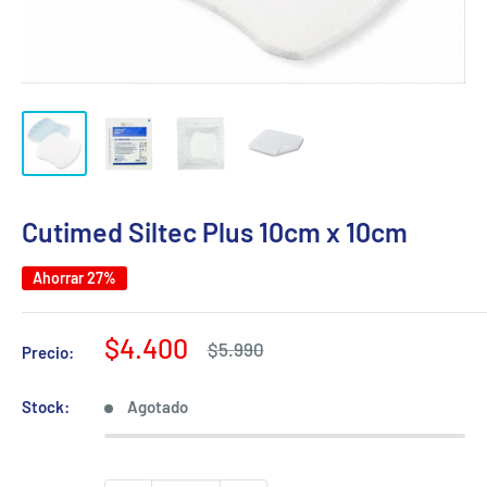
Cutimed Siltec Plus 10cm x 10cm
Ahorrar 27%
Precio
$4.400
Precio
$5.990
Precio:
habitual
de
venta
Stock:
Agotado