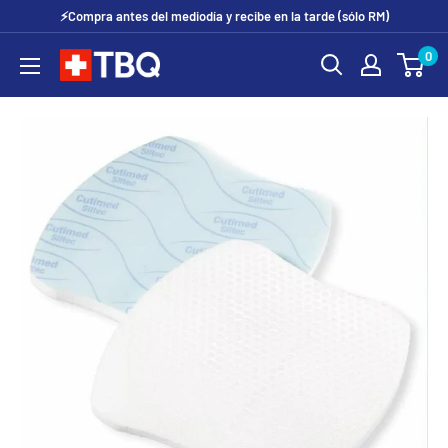
Ir
⚡Compra antes del mediodía y recibe en la tarde (sólo RM)
directamente
0
tubotiquin.cl
al
contenido