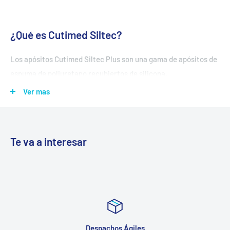
¿Qué es Cutimed Siltec?
Los apósitos Cutimed Siltec Plus son una gama de apósitos de
espuma de poliuretano recubiertos de silicona.
Ver mas
Cutimed Siltec Plus es un
apósito de espuma
trilaminar
hidrocelular de poliuretano con particulas absorbentes con el
que se consigue realizar cambios atraumáticos de apósito y
que contiene bandas superabsorbentes que absorben y
Te va a interesar
retienen el exudado de la herida.
La cara en contacto con la herida consta de una capa
perforada de silicona, que permite la adherencia a la piel que
rodea la herida y no al lecho húmedo ni al tejido epitelial
recién formado. Esto minimiza el trauma y el dolor durante los
cambios del apósito. La película exterior es repelente al agua,
Despachos Ágiles