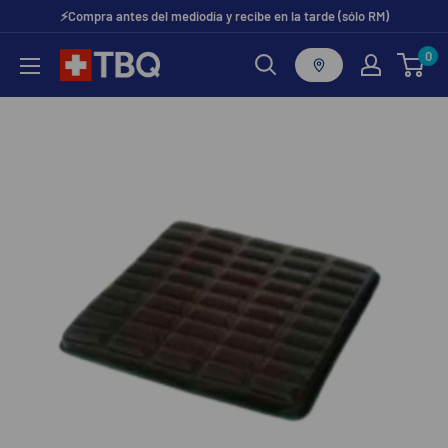
Ir
⚡Compra antes del mediodía y recibe en la tarde (sólo RM)
directamente
0
tubotiquin.cl
al
contenido