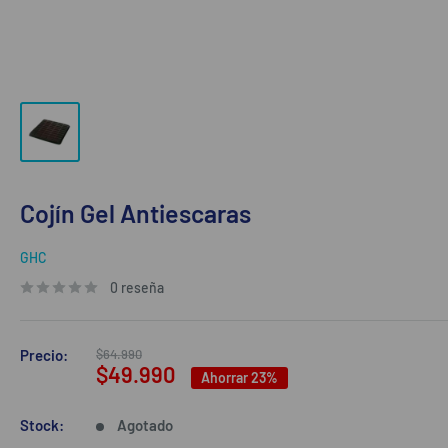
Cojín Gel Antiescaras
GHC
0 reseña
Precio
Precio:
$64.990
habitual
Precio
$49.990
Ahorrar 23%
de
venta
Stock:
Agotado