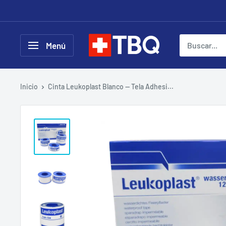
Ir
directamente
al
tubotiquin.cl
Menú
contenido
Inicio
Cinta Leukoplast Blanco — Tela Adhesi...