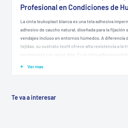
Profesional en Condiciones de 
La cinta leukoplast blanca es una tela adhesiva impe
adhesivo de caucho natural, diseñada para la fijación 
vendajes incluso en entornos húmedos. A diferencia de
tejidas, su sustrato textil ofrece alta resistencia a la 
permanente por varios días. Es la cinta adhesiva médi
clínicas, hospitales y botiquines de empresa en Chile.
Ver mas
💧
Impermeable y resistente a la humedad
— mantien
transpiración o exposición al agua
✂️
Corte manual sin tijeras
— se corta transversal y
Te va a interesar
mano
🔒
Adhesión inicial y permanente
— fijación confiabl
según condiciones de uso