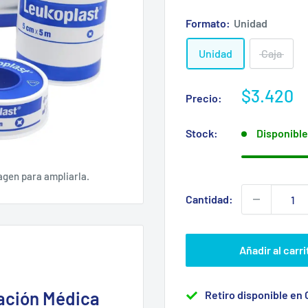
Formato:
Unidad
Unidad
Caja
Precio
$3.420
Precio:
de
venta
Stock:
Disponible
agen para ampliarla.
Cantidad:
Añadir al carri
jación Médica
Retiro disponible en 