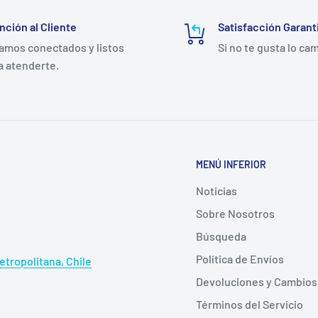
m en unidad o caja cerrada
 dispositivo médico,
nción al Cliente
Satisfacción Garant
amos conectados y listos
Si no te gusta lo ca
a atenderte.
 salud en pacientes con
t para Uso
MENÚ INFERIOR
Noticias
o de caucho natural
Sobre Nosotros
da, sudoración o
Búsqueda
n entornos laborales.
Política de Envíos
tropolitana, Chile
e viscosa soporta
Devoluciones y Cambios
garra accidentalmente
Términos del Servicio