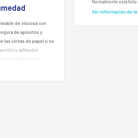
Normalmente está listo 
Humedad
Ver información de la
rmeable de viscosa con
segura de apósitos y
 las cintas de papel o no
tracción y adhesión
ca de referencia en
e la fijación incluso con
 longitudinalmente con la
e por uno a varios días