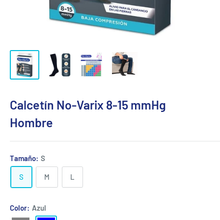
Calcetín No-Varix 8-15 mmHg
Hombre
Tamaño:
S
S
M
L
Color:
Azul