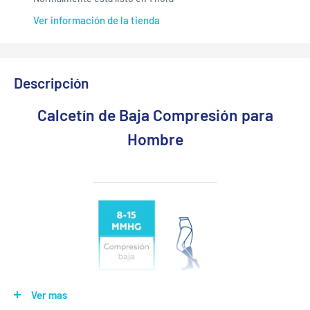
Ver información de la tienda
Descripción
Calcetín de Baja Compresión para
Hombre
Ver mas
Estas medias de uso casual, semiformal y formal, son