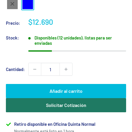
Negro
Azul
Precio
$12.690
Precio:
de
venta
Stock:
Disponibles (12 unidades), listas para ser
enviadas
Cantidad:
Añadir al carrito
Solicitar Cotización
Retiro disponible en Oficina Quinta Normal
Normalmente está listo en 1 hora