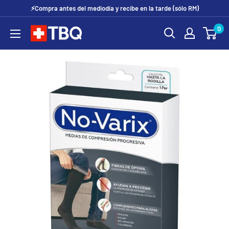
Ir
⚡Compra antes del mediodía y recibe en la tarde (sólo RM)
directamente
0
tubotiquin.cl
al
contenido