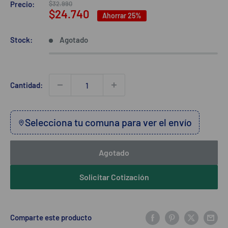
Precio
Precio:
$32.990
habitual
Precio
$24.740
Ahorrar 25%
de
venta
Stock:
Agotado
Cantidad:
Selecciona tu comuna para ver el envío
Agotado
Solicitar Cotización
Comparte este producto