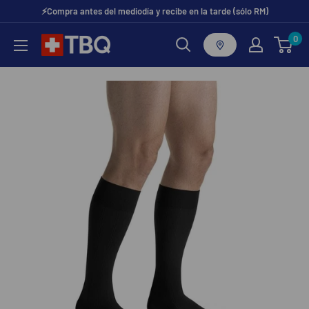
Ir
⚡Compra antes del mediodía y recibe en la tarde (sólo RM)
directamente
0
tubotiquin.cl
al
contenido