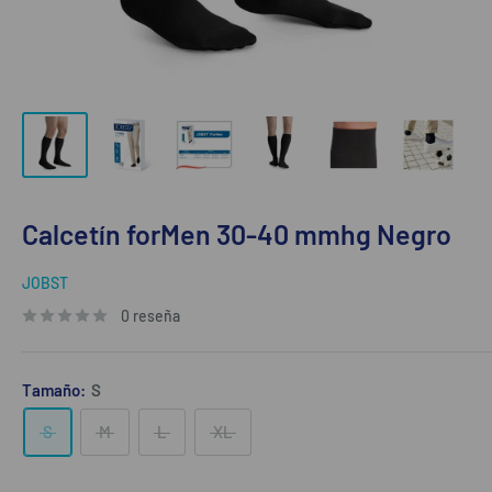
Calcetín forMen 30-40 mmhg Negro
JOBST
0 reseña
Tamaño:
S
S
M
L
XL