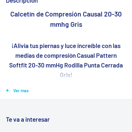
Descripción
Calcetín de Compresión Causal 20-30
mmhg Gris
¡Alivia tus piernas y luce increíble con las
medias de compresión Casual Pattern
Softfit 20-30 mmHg Rodilla Punta Cerrada
Gris!
¿Sientes cansancio, pesadez o dolor en tus piernas? ¿Las
Ver mas
venas varicosas o las arañas vasculares te molestan? ¡No
sufras más! Las medias de compresión Casual Pattern Softfit
20-30 mmHg Rodilla Punta Cerrada Grises son la solución
Te va a interesar
perfecta para ti.