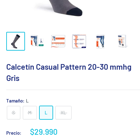
Calcetín Casual Pattern 20-30 mmhg
Gris
Tamaño:
L
S
M
L
XL
Precio
$29.990
Precio:
de