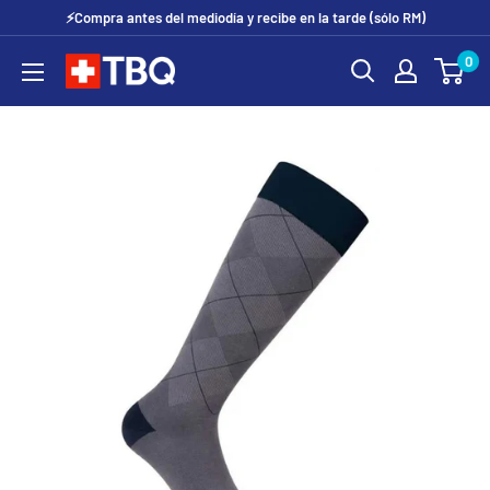
Ir
⚡Compra antes del mediodía y recibe en la tarde (sólo RM)
directamente
0
tubotiquin.cl
al
contenido