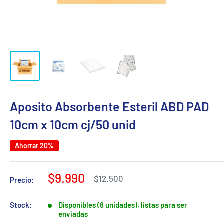
Aposito Absorbente Esteril ABD PAD
10cm x 10cm cj/50 unid
Ahorrar 20%
Precio
$9.990
Precio
$12.500
Precio:
habitual
de
venta
Stock:
Disponibles (8 unidades), listas para ser
enviadas