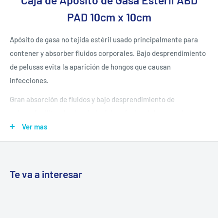
Caja de Apósito de Gasa Estéril ABD
PAD 10cm x 10cm
Apósito de gasa no tejida estéril usado principalmente para
contener y absorber fluidos corporales. Bajo desprendimiento
de pelusas evita la aparición de hongos que causan
infecciones.
Gran absorción de fluidos y bajo
desprendimiento de
pelusa,
facilitando el trabajo del profesional
durante el
cuidado de heridas.
Sellado perimetral mantiene aislado
el
Ver mas
material absorbente.
Excelente sustituto de la compresa
de
gasa y algodón.
Te va a interesar
Sin látex.
Medida: