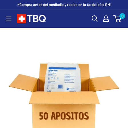
Ir
⚡Compra antes del mediodía y recibe en la tarde (sólo RM)
directamente
0
tubotiquin.cl
al
contenido