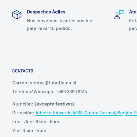
Barrera Cutenao Precortada convexa Durahesive, Estu
Despachos Ágiles
Ate
cómodo de 2 lados cierre trasero InvisiClose y filtro.
Nos movemos lo antes posible
Est
para llevar tu pedido.
par
Precio Publicado es por Caja de 10 Bolsas Drenables.
Modelo Covantec
416741
CONTACTO
Correo: ventas@tubotiquin.cl
Teléfono/Whasapp: +569 2399 9135
Atención:
(excepto festivos)
Dirección:
Alberto Edwards 4338, Quinta Normal, Región Me
Lun - Jue: 10am - 5pm
Vie: 10am - 4pm