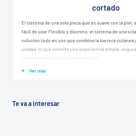
cortado
El sistema de una sola pieza que es suave con la piel, 
fácil de usar
Flexible y discreto, el sistema de una sol
solución todo en uno que combina la barrera cutánea y
unidad, lo que permite una experiencia simple, segur
con
cierre de cola sin clip InvisiClose
.
El sistema de bolsa Esteem ofrece las últimas tecnol
Ver mas
incluyen:
Un filtro de última generación con capa de película
Materiales suaves y silenciosos.
Te va a interesar
La seguridad del cierre trasero InvisiClose
con las 
adhesivos avanzados de Lock-it Pocket
ConvaTec le
comodidad y la discreción que se merece.