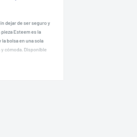
sin dejar de ser seguro y
a pieza Esteem es la
 la bolsa en una sola
a y cómoda.
Disponible
ogías de ConvaTec, que
 antiobstrucción
últimas bolsas y
 ofrecen la seguridad, la