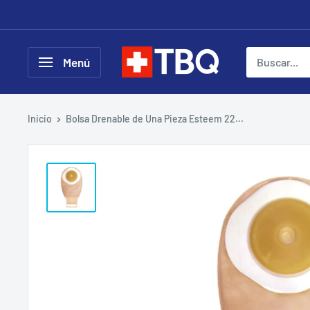
Ir
directamente
al
tubotiquin.cl
Menú
contenido
Inicio
Bolsa Drenable de Una Pieza Esteem 22...