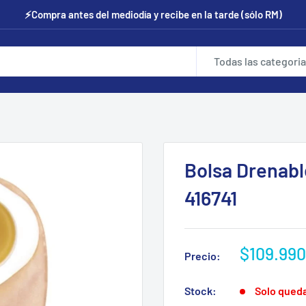
⚡Compra antes del mediodía y recibe en la tarde (sólo RM)
Todas las categori
Bolsa Drenab
416741
Precio
$109.990
Precio:
de
venta
Stock:
Solo qued