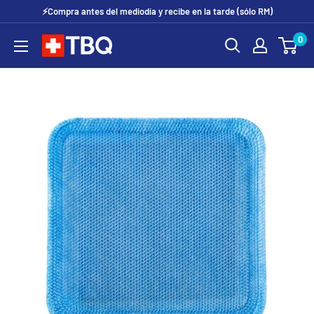
Ir
⚡Compra antes del mediodía y recibe en la tarde (sólo RM)
directamente
0
tubotiquin.cl
al
contenido