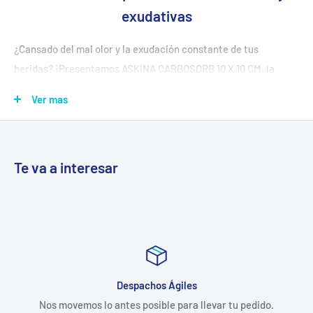
exudativas
¿Cansado del mal olor y la exudación constante de tus
heridas? ¡Presentamos ASKINA CARBOSORB 10 X 10 CM, la
solución definitiva para el tratamiento de heridas complejas!
Ver mas
Este apósito estéril de carbón activado ofrece una
combinación única de beneficios que promueven la
cicatrización y el bienestar:
Te va a interesar
Absorción superior: La capa central de carbón activado de
ASKINA CARBOSORB atrapa y neutraliza eficazmente olores
desagradables, bacterias y sustancias nocivas, creando un
ambiente limpio y favorable para la cicatrización.
Control de exudado: El apósito absorbe y retiene el exceso de
exudado, evitando el maceramiento y la irritación de la piel
Despachos Ágiles
circundante, lo que favorece la cicatrización y reduce el
Nos movemos lo antes posible para llevar tu pedido.