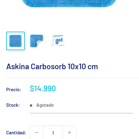
Askina Carbosorb 10x10 cm
Precio
$14.990
Precio:
de
venta
Stock:
Agotado
Cantidad: