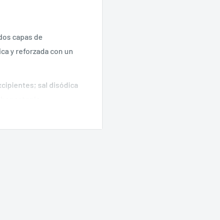
 dos capas de
ca y reforzada con un
xcipientes;
sal disódica
e bencetonio.
esistencia a la tracción
 Aquacel Ag; y por lo
l exudado también ayuda
adas.
patógenos incluidos las