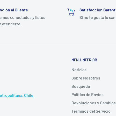
anctónicos y dentro del
nción al Cliente
Satisfacción Garant
torno antimicrobiano.
amos conectados y listos
Si no te gusta lo ca
que el apósito altere el
a atenderte.
absorbe el exudado de la
MENÚ INFERIOR
cación del producto.
Noticias
Sobre Nosotros
Búsqueda
Política de Envíos
tropolitana, Chile
Devoluciones y Cambios
Términos del Servicio