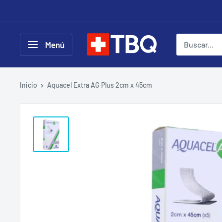
Ir
directamente
al
tubotiquin.cl
Menú
contenido
Inicio
Aquacel Extra AG Plus 2cm x 45cm