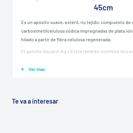
45cm
Es un apósito suave, estéril, no tejido, compuesto de
carboximetilcelulosa sódica impregnadas de plata ióni
hilado a partir de fibra celulosa regenerada.
El apósito Aquacel Ag + Extra también contiene dos e
de ácido etilendiaminotetracético (EDTA) y cloruro d
Ver mas
Diseñado para tener características de absorción y r
seca y húmeda mayores que con el apósito estándar
Te va a interesar
tanto comparable a Aquacel Ag Extra.
El gel húmedo formado al entrar en contacto con e
al desbridamiento autolítico en condiciones adecu
La plata en el apósito mata a los microorganismos 