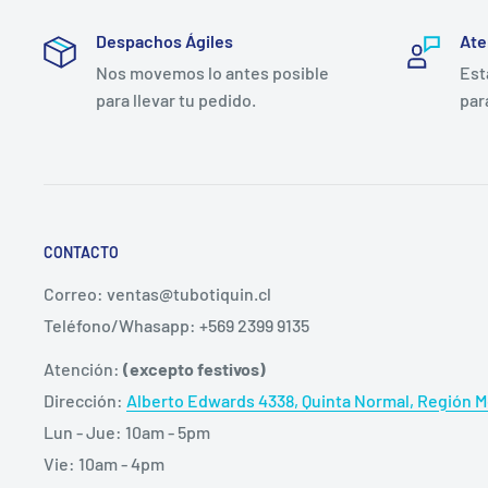
bacterias de la herida, levaduras y mohos ambos pl
Despachos Ágiles
Ate
biofilm bacterianas, auxilia en la creación de un en
Nos movemos lo antes posible
Est
La adición de EDTA y cloruro de bencetonio permite 
para llevar tu pedido.
par
biofilm.
Liberación controlada de plata iónica mientras se 
herida en el apósito.
Precio Publicado es por un Sobre/Apósito/Unidad.
CONTACTO
Foto de la caja es referencial para facilitar la identifi
Correo: ventas@tubotiquin.cl
Teléfono/Whasapp: +569 2399 9135
Atención:
(excepto festivos)
Dirección:
Alberto Edwards 4338, Quinta Normal, Región Me
Lun - Jue: 10am - 5pm
Vie: 10am - 4pm